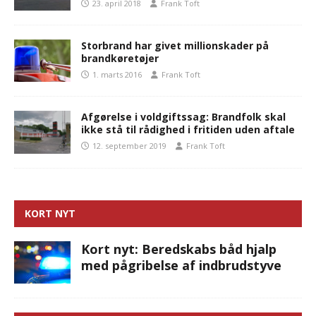
23. april 2018
Frank Toft
Storbrand har givet millionskader på
brandkøretøjer
1. marts 2016
Frank Toft
Afgørelse i voldgiftssag: Brandfolk skal
ikke stå til rådighed i fritiden uden aftale
12. september 2019
Frank Toft
KORT NYT
Kort nyt: Beredskabs båd hjalp
med pågribelse af indbrudstyve