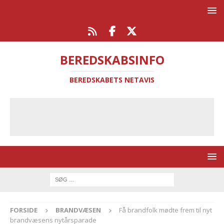
BEREDSKABSINFO
BEREDSKABETS NETAVIS
FORSIDE
BRANDVÆSEN
Få brandfolk mødte frem til nyt
brandvæsens nytårsparade