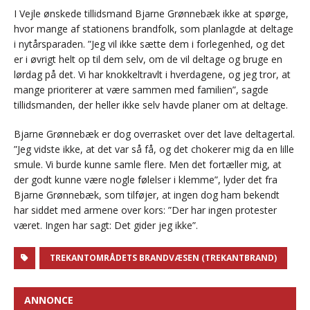
I Vejle ønskede tillidsmand Bjarne Grønnebæk ikke at spørge,
hvor mange af stationens brandfolk, som planlagde at deltage
i nytårsparaden. ”Jeg vil ikke sætte dem i forlegenhed, og det
er i øvrigt helt op til dem selv, om de vil deltage og bruge en
lørdag på det. Vi har knokkeltravlt i hverdagene, og jeg tror, at
mange prioriterer at være sammen med familien”, sagde
tillidsmanden, der heller ikke selv havde planer om at deltage.
Bjarne Grønnebæk er dog overrasket over det lave deltagertal.
”Jeg vidste ikke, at det var så få, og det chokerer mig da en lille
smule. Vi burde kunne samle flere. Men det fortæller mig, at
der godt kunne være nogle følelser i klemme”, lyder det fra
Bjarne Grønnebæk, som tilføjer, at ingen dog ham bekendt
har siddet med armene over kors: ”Der har ingen protester
været. Ingen har sagt: Det gider jeg ikke”.
TREKANTOMRÅDETS BRANDVÆSEN (TREKANTBRAND)
ANNONCE