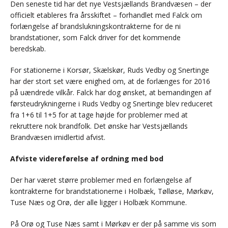
Den seneste tid har det nye Vestsjællands Brandvæsen – der
officielt etableres fra årsskiftet – forhandlet med Falck om
forlængelse af brandslukningskontrakterne for de ni
brandstationer, som Falck driver for det kommende
beredskab.
For stationerne i Korsør, Skælskør, Ruds Vedby og Snertinge
har der stort set være enighed om, at de forlænges for 2016
på uændrede vilkår. Falck har dog ønsket, at bemandingen af
førsteudrykningerne i Ruds Vedby og Snertinge blev reduceret
fra 1+6 til 1+5 for at tage højde for problemer med at
rekruttere nok brandfolk. Det ønske har Vestsjællands
Brandvæsen imidlertid afvist.
Afviste videreførelse af ordning med bod
Der har været større problemer med en forlængelse af
kontrakterne for brandstationerne i Holbæk, Tølløse, Mørkøv,
Tuse Næs og Orø, der alle ligger i Holbæk Kommune.
På Orø og Tuse Næs samt i Mørkøv er der på samme vis som