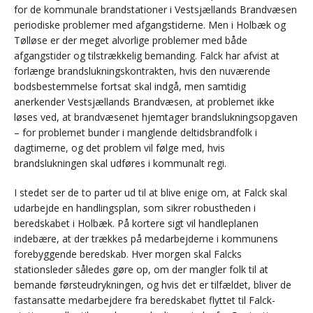
for de kommunale brandstationer i Vestsjællands Brandvæsen
periodiske problemer med afgangstiderne. Men i Holbæk og
Tølløse er der meget alvorlige problemer med både
afgangstider og tilstrækkelig bemanding. Falck har afvist at
forlænge brandslukningskontrakten, hvis den nuværende
bodsbestemmelse fortsat skal indgå, men samtidig
anerkender Vestsjællands Brandvæsen, at problemet ikke
løses ved, at brandvæsenet hjemtager brandslukningsopgaven
– for problemet bunder i manglende deltidsbrandfolk i
dagtimerne, og det problem vil følge med, hvis
brandslukningen skal udføres i kommunalt regi.
I stedet ser de to parter ud til at blive enige om, at Falck skal
udarbejde en handlingsplan, som sikrer robustheden i
beredskabet i Holbæk. På kortere sigt vil handleplanen
indebære, at der trækkes på medarbejderne i kommunens
forebyggende beredskab. Hver morgen skal Falcks
stationsleder således gøre op, om der mangler folk til at
bemande førsteudrykningen, og hvis det er tilfældet, bliver de
fastansatte medarbejdere fra beredskabet flyttet til Falck-