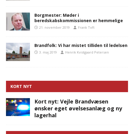
Borgmester: Møder i
beredskabskommissionen er hemmelige
21. november 2019
Frank Toft
Brandfolk: Vi har mistet tilliden til ledelsen
3. maj 2019
Henrik Kvistgaard Petersen
KORT NYT
Kort nyt: Vejle Brandvæsen
ønsker eget øvelsesanlæg og ny
lagerhal