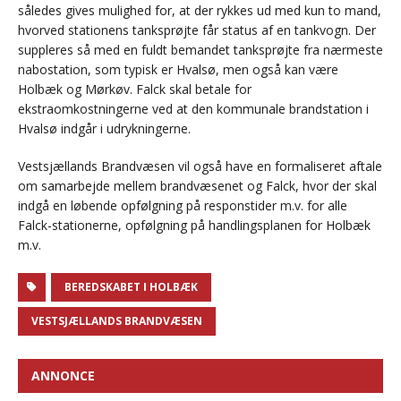
således gives mulighed for, at der rykkes ud med kun to mand,
hvorved stationens tanksprøjte får status af en tankvogn. Der
suppleres så med en fuldt bemandet tanksprøjte fra nærmeste
nabostation, som typisk er Hvalsø, men også kan være
Holbæk og Mørkøv. Falck skal betale for
ekstraomkostningerne ved at den kommunale brandstation i
Hvalsø indgår i udrykningerne.
Vestsjællands Brandvæsen vil også have en formaliseret aftale
om samarbejde mellem brandvæsenet og Falck, hvor der skal
indgå en løbende opfølgning på responstider m.v. for alle
Falck-stationerne, opfølgning på handlingsplanen for Holbæk
m.v.
BEREDSKABET I HOLBÆK
VESTSJÆLLANDS BRANDVÆSEN
ANNONCE