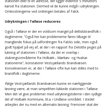
stationen eller til en adresse, der ligger indenfor 5 minutters
kørsel fra stationen. Dermed vil de kunne indgå i udrykningen.
Omkostningerne ved ordningen betales af Falck.
Udrykningen i Tølløse reduceres
Også i Tølløse er der en voldsom mangel på deltidsbrandfolk i
dagtimerne. ”Også her kan problemerne føres tilbage til
manglende fokus på udfordringen fra Falcks side, men også
godt hjulpet på vej af, at der i en rapport fra Deloitte peges på
lukning af stationen i Tølløse, da der er overlap i
slukningsområderne fra Holbæk-, Mørkøv- og Hvalsø-
stationerne”, konstaterer Vestsjællands Brandvæsen.
Konsekvensen er, at der i Tølløse ofte kun kan stilles med to
brandfolk i dagtimerne.
Ifølge Vestsjællands Brandvæsen kunne en nærliggende
løsning være, at man simpelthen lukkede stationen i Tølløse.
Men det vil give problemer med udrykningstiderne i den sydlige
del af Holbæk Kommune, bl.a. i Undløse-området. I stedet
arbejdes der nu med en alternativ løsning. Fremover skal der