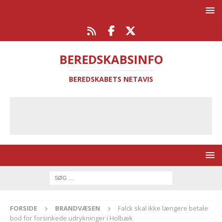
BEREDSKABSINFO
BEREDSKABETS NETAVIS
FORSIDE
BRANDVÆSEN
Falck skal ikke længere betale
bod for forsinkede udrykninger i Holbæk