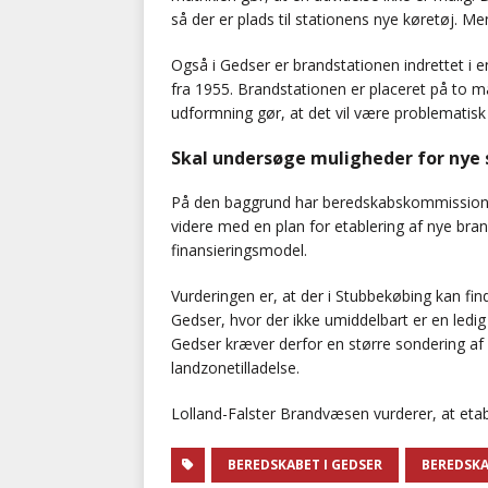
så der er plads til stationens nye køretøj. M
Også i Gedser er brandstationen indrettet i 
fra 1955. Brandstationen er placeret på to m
udformning gør, at det vil være problematisk
Skal undersøge muligheder for nye 
På den baggrund har beredskabskommissionen
videre med en plan for etablering af nye br
finansieringsmodel.
Vurderingen er, at der i Stubbekøbing kan fin
Gedser, hvor der ikke umiddelbart er en ledig 
Gedser kræver derfor en større sondering af
landzonetilladelse.
Lolland-Falster Brandvæsen vurderer, at etable
BEREDSKABET I GEDSER
BEREDSKA