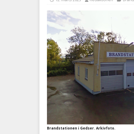
BRANDVÆSEN
[ 7. august 2026 ]
Branche k
nødsporet
AUTOHJÆLP
Brandstationen i Gedser. Arkivfoto.