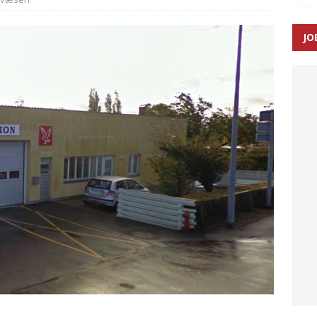
JO
ræver at beskyttelseskøretøjer bliver lovpligtige ved arbejde i