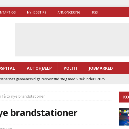
NTAKT OS
NYHEDSTIPS
ANNONCERING
RSS
SPITAL
AUTOHJÆLP
POLITI
JOBMARKED
enernes gennemsnitlige responstid steg med 9 sekunder i 2025
n få to nye brandstationer
KO
 Udløb af sygetransporttilladelser kan sende 400.000 kørsler over
ITAL
nye brandstationer
ance og el-sygetransportvogn til Samsø
PRÆHOSPITAL
enerne brugte lidt længere tid på at komme af sted i 2025
dvæsen