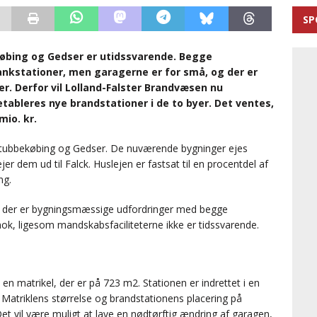
SP
øbing og Gedser er utidssvarende. Begge
 tankstationer, men garagerne er for små, og der er
r. Derfor vil Lolland-Falster Brandvæsen nu
etableres nye brandstationer i de to byer. Det ventes,
mio. kr.
 Stubbekøbing og Gedser. De nuværende bygninger ejes
 dem ud til Falck. Huslejen er fastsat til en procentdel af
ng.
t der er bygningsmæssige udfordringer med begge
nok, ligesom mandskabsfaciliteterne ikke er tidssvarende.
en matrikel, der er på 723 m2. Stationen er indrettet i en
 Matriklens størrelse og brandstationens placering på
Det vil være muligt at lave en nødtørftig ændring af garagen,