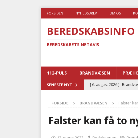
FORSIDEN
NYHEDSBREV
OM OS
KO
BEREDSKABSINFO
BEREDSKABETS NETAVIS
112-PULS
BRANDVÆSEN
PRÆHO
[ 6. august 2026 ]
Brandvæs
SENESTE NYT
BRANDVÆSEN
FORSIDE
BRANDVÆSEN
Falster ka
[ 5. august 2026 ]
Advarer:
i det offentlige
PRÆHOSP
Falster kan få to 
[ 5. august 2026 ]
Ny ambul
[ 4. august 2026 ]
Brandvæs
12. marts 2023
Redaktionen
Bran