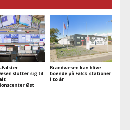
-Falster
Brandvæsen kan blive
sen slutter sig til
boende på Falck-stationer
alt
i to år
ionscenter Øst