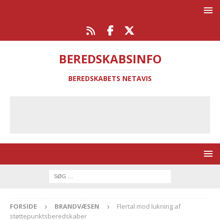
BEREDSKABSINFO
BEREDSKABETS NETAVIS
FORSIDE
BRANDVÆSEN
Flertal mod lukning af
støttepunktsberedskaber