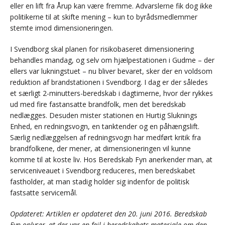
eller en lift fra Årup kan være fremme. Advarslerne fik dog ikke
politikerne til at skifte mening – kun to byrådsmedlemmer
stemte imod dimensioneringen.
I Svendborg skal planen for risikobaseret dimensionering
behandles mandag, og selv om hjælpestationen i Gudme – der
ellers var lukningstuet – nu bliver bevaret, sker der en voldsom
reduktion af brandstationen i Svendborg. I dag er der således
et særligt 2-minutters-beredskab i dagtimerne, hvor der rykkes
ud med fire fastansatte brandfolk, men det beredskab
nedlægges. Desuden mister stationen en Hurtig Sluknings
Enhed, en redningsvogn, en tanktender og en påhængslift.
Særlig nedlæggelsen af redningsvogn har medført kritik fra
brandfolkene, der mener, at dimensioneringen vil kunne
komme til at koste liv. Hos Beredskab Fyn anerkender man, at
serviceniveauet i Svendborg reduceres, men beredskabet
fastholder, at man stadig holder sig indenfor de politisk
fastsatte servicemål.
Opdateret: Artiklen er opdateret den 20. juni 2016. Beredskab
Fyn oplyser, at der var en fejl i beredskabets materiale om den