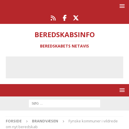
BEREDSKABSINFO
BEREDSKABETS NETAVIS
FORSIDE
BRANDVÆSEN
Fynske kommuner i vildrede
om nyt beredskab