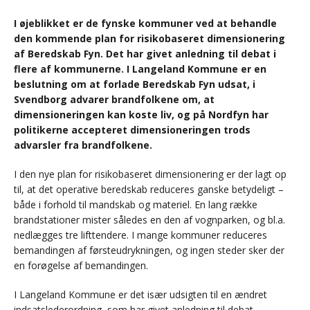
I øjeblikket er de fynske kommuner ved at behandle
den kommende plan for risikobaseret dimensionering
af Beredskab Fyn. Det har givet anledning til debat i
flere af kommunerne. I Langeland Kommune er en
beslutning om at forlade Beredskab Fyn udsat, i
Svendborg advarer brandfolkene om, at
dimensioneringen kan koste liv, og på Nordfyn har
politikerne accepteret dimensioneringen trods
advarsler fra brandfolkene.
I den nye plan for risikobaseret dimensionering er der lagt op
til, at det operative beredskab reduceres ganske betydeligt –
både i forhold til mandskab og materiel. En lang række
brandstationer mister således en den af vognparken, og bl.a.
nedlægges tre lifttendere. I mange kommuner reduceres
bemandingen af førsteudrykningen, og ingen steder sker der
en forøgelse af bemandingen.
I Langeland Kommune er det især udsigten til en ændret
indsatslederordning, som har givet anledning til debat.