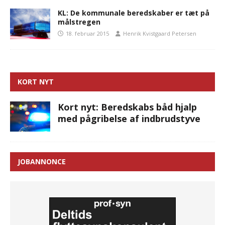
KL: De kommunale beredskaber er tæt på
målstregen
18. februar 2015
Henrik Kvistgaard Petersen
KORT NYT
Kort nyt: Beredskabs båd hjalp
med pågribelse af indbrudstyve
JOBANNONCE