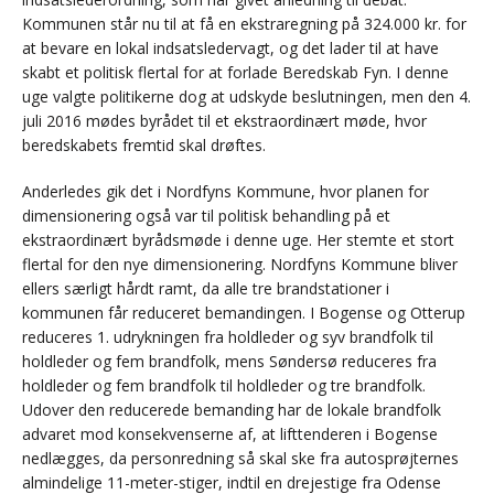
Kommunen står nu til at få en ekstraregning på 324.000 kr. for
at bevare en lokal indsatsledervagt, og det lader til at have
skabt et politisk flertal for at forlade Beredskab Fyn. I denne
uge valgte politikerne dog at udskyde beslutningen, men den 4.
juli 2016 mødes byrådet til et ekstraordinært møde, hvor
beredskabets fremtid skal drøftes.
Anderledes gik det i Nordfyns Kommune, hvor planen for
dimensionering også var til politisk behandling på et
ekstraordinært byrådsmøde i denne uge. Her stemte et stort
flertal for den nye dimensionering. Nordfyns Kommune bliver
ellers særligt hårdt ramt, da alle tre brandstationer i
kommunen får reduceret bemandingen. I Bogense og Otterup
reduceres 1. udrykningen fra holdleder og syv brandfolk til
holdleder og fem brandfolk, mens Søndersø reduceres fra
holdleder og fem brandfolk til holdleder og tre brandfolk.
Udover den reducerede bemanding har de lokale brandfolk
advaret mod konsekvenserne af, at lifttenderen i Bogense
nedlægges, da personredning så skal ske fra autosprøjternes
almindelige 11-meter-stiger, indtil en drejestige fra Odense