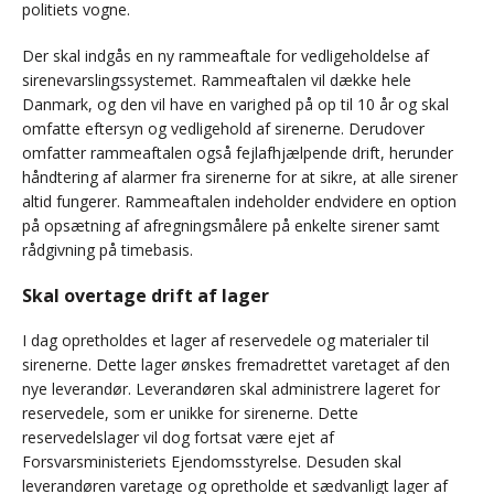
politiets vogne.
Der skal indgås en ny rammeaftale for vedligeholdelse af
sirenevarslingssystemet. Rammeaftalen vil dække hele
Danmark, og den vil have en varighed på op til 10 år og skal
omfatte eftersyn og vedligehold af sirenerne. Derudover
omfatter rammeaftalen også fejlafhjælpende drift, herunder
håndtering af alarmer fra sirenerne for at sikre, at alle sirener
altid fungerer. Rammeaftalen indeholder endvidere en option
på opsætning af afregningsmålere på enkelte sirener samt
rådgivning på timebasis.
Skal overtage drift af lager
I dag opretholdes et lager af reservedele og materialer til
sirenerne. Dette lager ønskes fremadrettet varetaget af den
nye leverandør. Leverandøren skal administrere lageret for
reservedele, som er unikke for sirenerne. Dette
reservedelslager vil dog fortsat være ejet af
Forsvarsministeriets Ejendomsstyrelse. Desuden skal
leverandøren varetage og opretholde et sædvanligt lager af