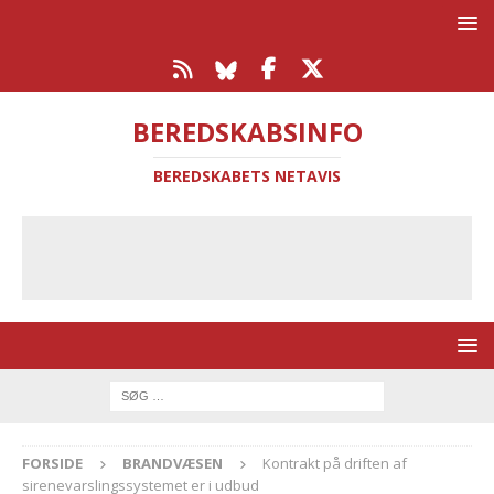
BEREDSKABSINFO
BEREDSKABETS NETAVIS
FORSIDE
BRANDVÆSEN
Kontrakt på driften af
sirenevarslingssystemet er i udbud