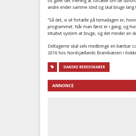
os giver det mening at fortælle om de udfordr
andre ender samme sted og skal bruge lang tid
”Så det, vi vil fortælle på temadagen er, 
programmet. Når man først er i gang, og hvis 
intuitivt system at bruge, og det minder en d
Deltagerne skal selv medbringe en bærbar c
2016 hos Nordsjællands Brandvæsen i Kokke
DANSKE BEREDSKABER
ANNONCE