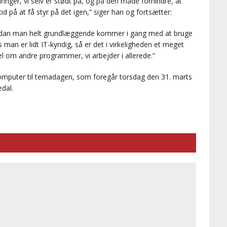
inger, vi selv er stødt på, og på den måde forhindre, at
 på at få styr på det igen,” siger han og fortsætter:
hvordan man helt grundlæggende kommer i gang med at bruge
man er lidt IT-kyndig, så er det i virkeligheden et meget
el om andre programmer, vi arbejder i allerede.”
omputer til temadagen, som foregår torsdag den 31. marts
dal.