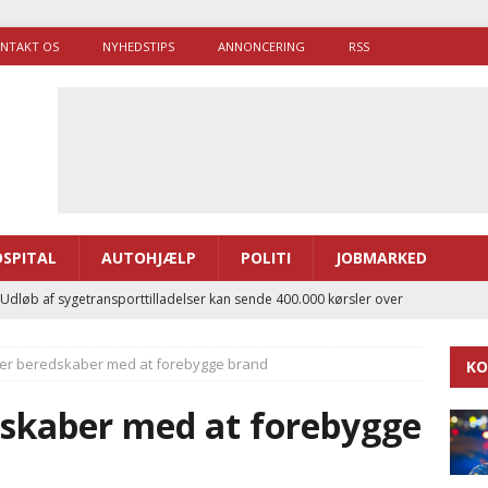
NTAKT OS
NYHEDSTIPS
ANNONCERING
RSS
SPITAL
AUTOHJÆLP
POLITI
JOBMARKED
 Udløb af sygetransporttilladelser kan sende 400.000 kørsler over
ITAL
per beredskaber med at forebygge brand
KO
ance og el-sygetransportvogn til Samsø
PRÆHOSPITAL
enerne brugte lidt længere tid på at komme af sted i 2025
dskaber med at forebygge
g politiuddannelse skal ruste betjentene til mere kompleks