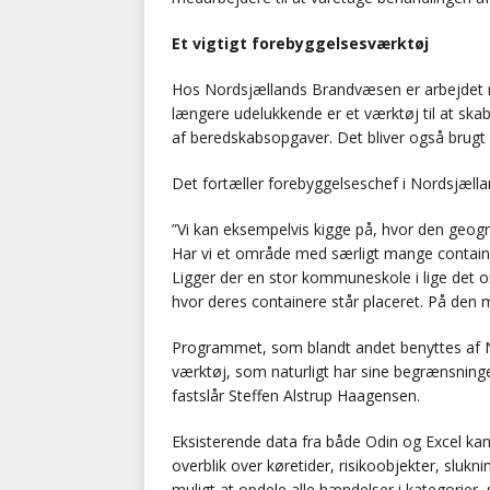
Et vigtigt forebyggelsesværktøj
Hos Nordsjællands Brandvæsen er arbejdet me
længere udelukkende er et værktøj til at sk
af beredskabsopgaver. Det bliver også brugt f
Det fortæller forebyggelseschef i Nordsjæll
”Vi kan eksempelvis kigge på, hvor den geogr
Har vi et område med særligt mange container
Ligger der en stor kommuneskole i lige det o
hvor deres containere står placeret. På den 
Programmet, som blandt andet benyttes af N
værktøj, som naturligt har sine begrænsninger
fastslår Steffen Alstrup Haagensen.
Eksisterende data fra både Odin og Excel k
overblik over køretider, risikoobjekter, sl
muligt at opdele alle hændelser i kategorier