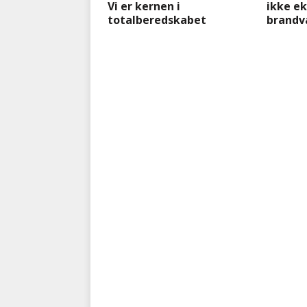
Vi er kernen i
ikke ek
totalberedskabet
brandv