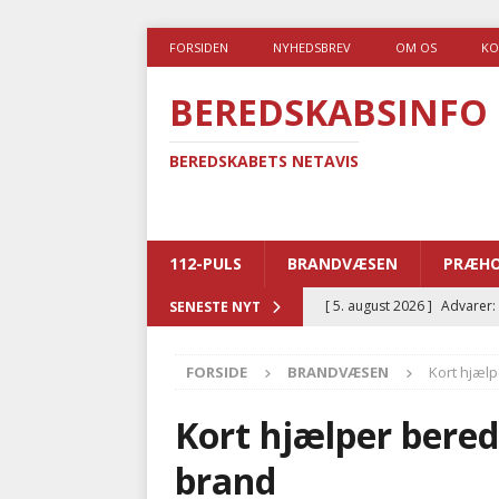
FORSIDEN
NYHEDSBREV
OM OS
KO
BEREDSKABSINFO
BEREDSKABETS NETAVIS
112-PULS
BRANDVÆSEN
PRÆHO
[ 5. august 2026 ]
Advarer:
SENESTE NYT
i det offentlige
PRÆHOSP
FORSIDE
BRANDVÆSEN
Kort hjæl
[ 5. august 2026 ]
Ny ambul
[ 4. august 2026 ]
Brandvæs
Kort hjælper bere
BRANDVÆSEN
brand
[ 4. august 2026 ]
Ny treåri