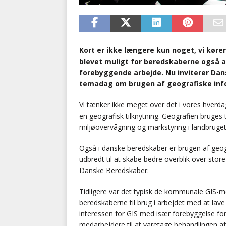
Kort er ikke længere kun noget, vi kører
blevet muligt for beredskaberne også a
forebyggende arbejde. Nu inviterer Da
temadag om brugen af geografiske inf
Vi tænker ikke meget over det i vores hverdag
en geografisk tilknytning. Geografien bruges t
miljøovervågning og markstyring i landbruget
Også i danske beredskaber er brugen af geo
udbredt til at skabe bedre overblik over st
Danske Beredskaber.
Tidligere var det typisk de kommunale GIS-m
beredskaberne til brug i arbejdet med at lav
interessen for GIS med især forebyggelse for 
medarbejdere til at varetage behandlingen af