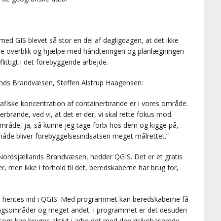
d GIS blevet så stor en del af dagligdagen, at det ikke
abe overblik og hjælpe med håndteringen og planlægningen
littigt i det forebyggende arbejde.
ands Brandvæsen, Steffen Alstrup Haagensen:
afiske koncentration af containerbrande er i vores område.
brande, ved vi, at det er der, vi skal rette fokus mod.
mråde, ja, så kunne jeg tage forbi hos dem og kigge på,
måde bliver forebyggelsesindsatsen meget målrettet.”
ordsjællands Brandvæsen, hedder QGIS. Det er et gratis
, men ikke i forhold til det, beredskaberne har brug for,
an hentes ind i QGIS. Med programmet kan beredskaberne få
ukningsområder og meget andet. I programmet er det desuden
, som kan bruges aktivt i arbejdet med den risikobaserede