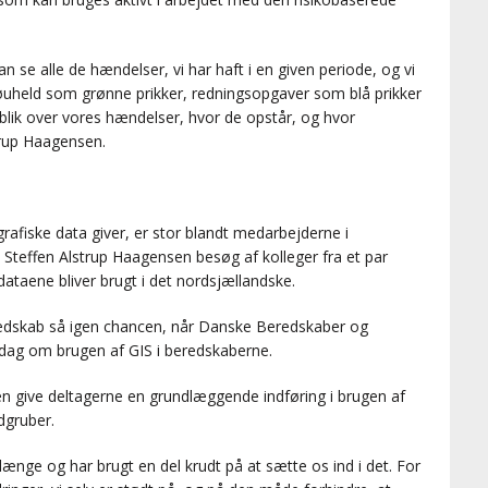
kan se alle de hændelser, vi har haft i en given periode, og vi
ljøuheld som grønne prikker, redningsopgaver som blå prikker
rblik over vores hændelser, hvor de opstår, og hvor
trup Haagensen.
rafiske data giver, er stor blandt medarbejderne i
e Steffen Alstrup Haagensen besøg af kolleger fra et par
ataene bliver brugt i det nordsjællandske.
edskab så igen chancen, når Danske Beredskaber og
dag om brugen af GIS i beredskaberne.
en give deltagerne en grundlæggende indføring i brugen af
dgruber.
nge og har brugt en del krudt på at sætte os ind i det. For