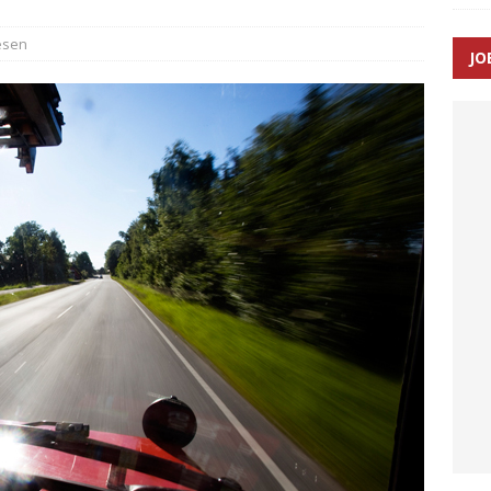
æsen
JO
enernes gennemsnitlige responstid steg med 9 sekunder i 2025