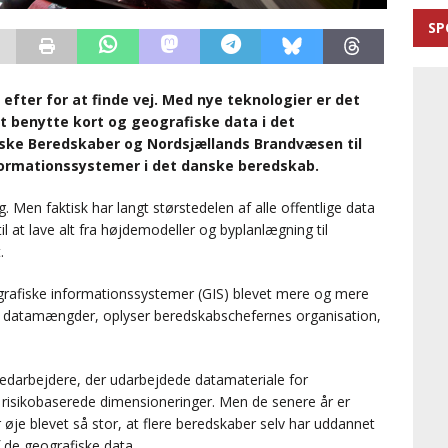
SP
 efter for at finde vej. Med nye teknologier er det
t benytte kort og geografiske data i det
nske Beredskaber og Nordsjællands Brandvæsen til
ormationssystemer i det danske beredskab.
. Men faktisk har langt størstedelen af alle offentlige data
il at lave alt fra højdemodeller og byplanlægning til
.
grafiske informationssystemer (GIS) blevet mere og mere
ore datamængder, oplyser beredskabschefernes organisation,
edarbejdere, der udarbejdede datamateriale for
e risikobaserede dimensioneringer. Men de senere år er
øje blevet så stor, at flere beredskaber selv har uddannet
 de geografiske data.