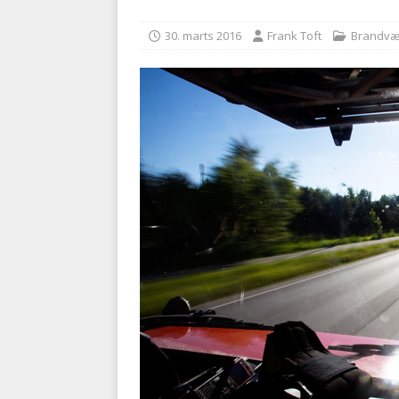
kriminalitet
POLITI
30. marts 2016
Frank Toft
Brandv
[ 6. august 2026 ]
Brandvæs
BRANDVÆSEN