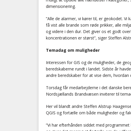
dimensionering.
”Alle de alarmer, vi kører til, er geokodet. Vi 
få vist alle brande som røde prikker, alle mi
og videre i den dur. Det giver os et godt ove
koncentrationen er størst”, siger Steffen Als
Temadag om muligheder
Interessen for GIS og de muligheder, de geog
beredskaberne rundt i landet. Sidste år havd
andre beredskaber for at vise dem, hvordan d
Torsdag får medarbejderne i det danske ber
Nordsjællands Brandvæsen inviterer til tema
Her vil blandt andre Steffen Alstrup Haagens
QGIS og fortælle om både muligheder og fal
”Vi har efterhånden siddet med programmet læ