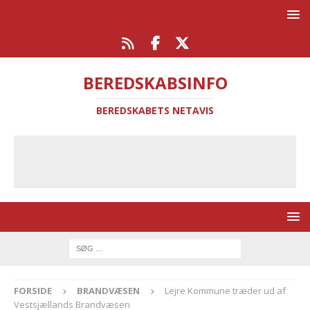
BEREDSKABSINFO
BEREDSKABETS NETAVIS
FORSIDE
BRANDVÆSEN
Lejre Kommune træder ud af
Vestsjællands Brandvæsen