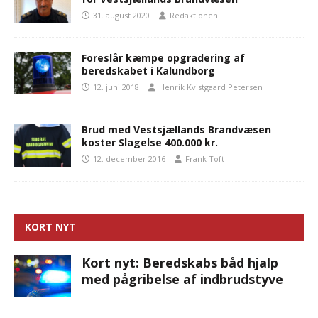
31. august 2020
Redaktionen
Foreslår kæmpe opgradering af
beredskabet i Kalundborg
12. juni 2018
Henrik Kvistgaard Petersen
Brud med Vestsjællands Brandvæsen
koster Slagelse 400.000 kr.
12. december 2016
Frank Toft
KORT NYT
Kort nyt: Beredskabs båd hjalp
med pågribelse af indbrudstyve