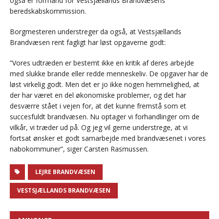
også er formand for Vestsjællands Brandvæsens
beredskabskommission.
Borgmesteren understreger da også, at Vestsjællands
Brandvæsen rent fagligt har løst opgaverne godt:
”Vores udtræden er bestemt ikke en kritik af deres arbejde
med slukke brande eller redde menneskeliv. De opgaver har de
løst virkelig godt. Men det er jo ikke nogen hemmelighed, at
der har været en del økonomiske problemer, og det har
desværre stået i vejen for, at det kunne fremstå som et
succesfuldt brandvæsen. Nu optager vi forhandlinger om de
vilkår, vi træder ud på. Og jeg vil gerne understrege, at vi
fortsat ønsker et godt samarbejde med brandvæsenet i vores
nabokommuner”, siger Carsten Rasmussen.
LEJRE BRANDVÆSEN
VESTSJÆLLANDS BRANDVÆSEN