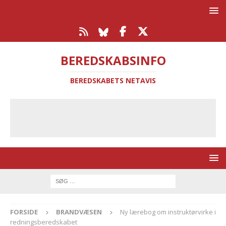
BEREDSKABSINFO
BEREDSKABETS NETAVIS
FORSIDE
BRANDVÆSEN
Ny lærebog om instruktørvirke i
redningsberedskabet