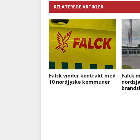
RELATEREDE ARTIKLER
Falck vinder kontrakt med
Falck m
10 nordjyske kommuner
nordsj
brands