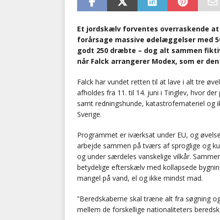
Et jordskælv forventes overraskende a
forårsage massive ødelæggelser med 50
godt 250 dræbte – dog alt sammen fikt
når Falck arrangerer Modex, som er den
Falck har vundet retten til at lave i alt tre ø
afholdes fra 11. til 14. juni i Tinglev, hvor d
samt redningshunde, katastrofemateriel og i
Sverige.
Programmet er iværksat under EU, og øvelser
arbejde sammen på tværs af sproglige og kult
og under særdeles vanskelige vilkår. Sammen
betydelige efterskælv med kollapsede bygning
mangel på vand, el og ikke mindst mad.
”Beredskaberne skal træne alt fra søgning og
mellem de forskellige nationaliteters beredsk