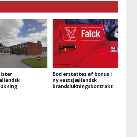
ister
Bod erstattes af bonus i
ællandsk
ny vestsjællandsk
lukning
brandslukningskontrakt