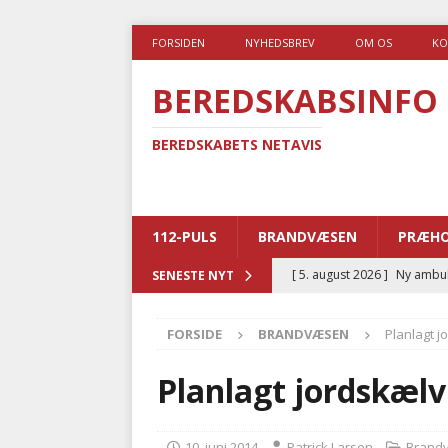
FORSIDEN
NYHEDSBREV
OM OS
KO
BEREDSKABSINFO
BEREDSKABETS NETAVIS
112-PULS
BRANDVÆSEN
PRÆHO
[ 5. august 2026 ]
Ny ambul
SENESTE NYT
[ 4. august 2026 ]
Brandvæs
FORSIDE
BRANDVÆSEN
Planlagt 
BRANDVÆSEN
[ 4. august 2026 ]
Ny treåri
Planlagt jordskæl
kriminalitet
POLITI
[ 3. august 2026 ]
Kommuner
10. juni 2014
Patrick Larsen
Brand