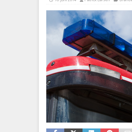
med at falde
BRANDVÆ
[ 5. august 2026 ]
Advarer:
i det offentlige
PRÆHOSP