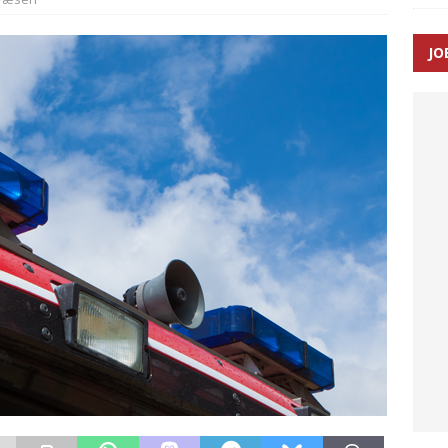
SEN
JO
 Udløb af sygetransporttilladelser kan sende 400.000 kørsler over
ITAL