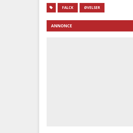
FALCK
ØVELSER
ANNONCE