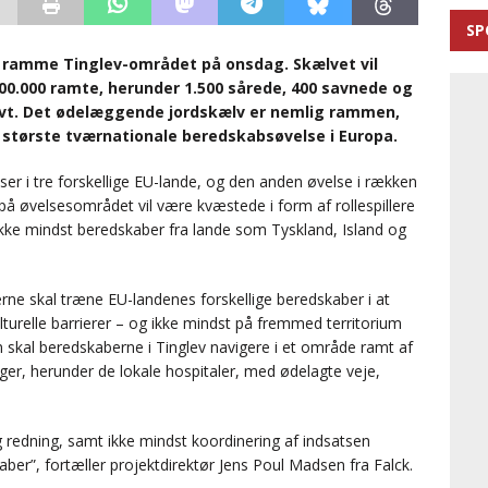
SP
t ramme Tinglev-området på onsdag. Skælvet vil
0.000 ramte, herunder 1.500 sårede, 400 savnede og
ivt. Det ødelæggende jordskælv er nemlig rammen,
 største tværnationale beredskabsøvelse i Europa.
velser i tre forskellige EU-lande, og den anden øvelse i rækken
er på øvelsesområdet vil være kvæstede i form af rollespillere
kke mindst beredskaber fra lande som Tyskland, Island og
ne skal træne EU-landenes forskellige beredskaber i at
urelle barrierer – og ikke mindst på fremmed territorium
 skal beredskaberne i Tinglev navigere i et område ramt af
er, herunder de lokale hospitaler, med ødelagte veje,
 redning, samt ikke mindst koordinering af indsatsen
aber”, fortæller projektdirektør Jens Poul Madsen fra Falck.