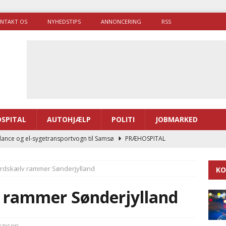
NTAKT OS
NYHEDSTIPS
ANNONCERING
RSS
SPITAL
AUTOHJÆLP
POLITI
JOBMARKED
ance og el-sygetransportvogn til Samsø
PRÆHOSPITAL
enerne brugte lidt længere tid på at komme af sted i 2025
jordskælv rammer Sønderjylland
KO
g politiuddannelse skal ruste betjentene til mere kompleks
v rammer Sønderjylland
ne driver flere brandstationer, mens Falcks andel fortsætter
væsen