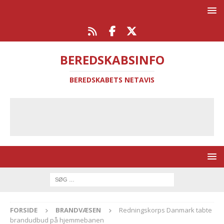
BEREDSKABSINFO
BEREDSKABETS NETAVIS
FORSIDE
BRANDVÆSEN
Redningskorps Danmark tabte
brandudbud på hjemmebanen