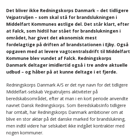
Det bliver ikke Redningskorps Danmark – det tidligere
Vejpatruljen – som skal stå for brandslukningen i
Middelfart Kommunes østlige del. Det står klart, efter
at Falck, som hidtil har stået for brandslukningen i
området, har givet det økonomisk mest
fordelagtige på driften af brandstationen i Ejby. Også
opgaven med at levere vagtcentralsdrift til Middelfart
Kommune blev vundet af Falck. Redningskorps
Danmark deltager imidlertid også i tre andre aktuelle
udbud – og håber på at kunne deltage i et fjerde.
Redningskorps Danmark A/S er det nye navn for det tidligere
Middelfart-selskab Vejpatruljens aktiviteter på
beredskabsområdet, efter at man i en kort periode anvendte
navnet Dansk Redningskorps. Som BeredskabsInfo tidligere
har omtalt, har Redningskorps Danmark ambitioner om at
blive en stor aktør på det danske marked for brandslukning,
men indtil videre har selskabet ikke indgået kontrakter med
nogen kommuner.