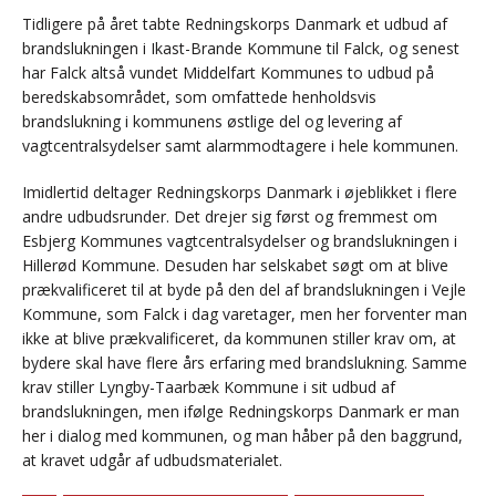
Tidligere på året tabte Redningskorps Danmark et udbud af
brandslukningen i Ikast-Brande Kommune til Falck, og senest
har Falck altså vundet Middelfart Kommunes to udbud på
beredskabsområdet, som omfattede henholdsvis
brandslukning i kommunens østlige del og levering af
vagtcentralsydelser samt alarmmodtagere i hele kommunen.
Imidlertid deltager Redningskorps Danmark i øjeblikket i flere
andre udbudsrunder. Det drejer sig først og fremmest om
Esbjerg Kommunes vagtcentralsydelser og brandslukningen i
Hillerød Kommune. Desuden har selskabet søgt om at blive
prækvalificeret til at byde på den del af brandslukningen i Vejle
Kommune, som Falck i dag varetager, men her forventer man
ikke at blive prækvalificeret, da kommunen stiller krav om, at
bydere skal have flere års erfaring med brandslukning. Samme
krav stiller Lyngby-Taarbæk Kommune i sit udbud af
brandslukningen, men ifølge Redningskorps Danmark er man
her i dialog med kommunen, og man håber på den baggrund,
at kravet udgår af udbudsmaterialet.