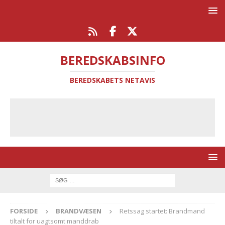
BEREDSKABSINFO
BEREDSKABETS NETAVIS
FORSIDE
BRANDVÆSEN
Retssag startet: Brandmand
tiltalt for uagtsomt manddrab