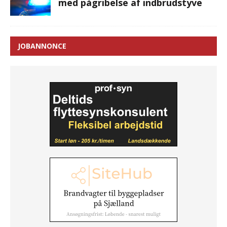
med pågribelse af indbrudstyve
JOBANNONCE