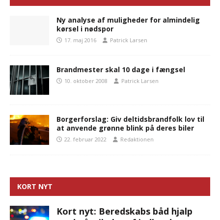
Ny analyse af muligheder for almindelig
kørsel i nødspor
17. maj 2016
Patrick Larsen
Brandmester skal 10 dage i fængsel
10. oktober 2008
Patrick Larsen
Borgerforslag: Giv deltidsbrandfolk lov til
at anvende grønne blink på deres biler
22. februar 2022
Redaktionen
KORT NYT
Kort nyt: Beredskabs båd hjalp