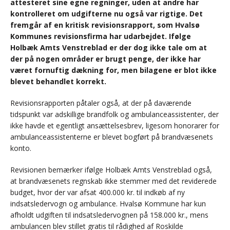
attesteret sine egne regninger, uden at andre har
kontrolleret om udgifterne nu også var rigtige. Det
fremgår af en kritisk revisionsrapport, som Hvalsø
Kommunes revisionsfirma har udarbejdet. Ifølge
Holbæk Amts Venstreblad er der dog ikke tale om at
der på nogen områder er brugt penge, der ikke har
været fornuftig dækning for, men bilagene er blot ikke
blevet behandlet korrekt.
Revisionsrapporten påtaler også, at der på daværende
tidspunkt var adskillige brandfolk og ambulanceassistenter, der
ikke havde et egentligt ansættelsesbrev, ligesom honorarer for
ambulanceassistenterne er blevet bogført på brandvæsenets
konto.
Revisionen bemærker ifølge Holbæk Amts Venstreblad også,
at brandvæsenets regnskab ikke stemmer med det reviderede
budget, hvor der var afsat 400.000 kr. til indkøb af ny
indsatsledervogn og ambulance. Hvalsø Kommune har kun
afholdt udgiften til indsatsledervognen på 158.000 kr., mens
ambulancen blev stillet gratis til rådighed af Roskilde