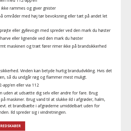
nen med 112-app’en
 ikke rammes og giver gnister
på områder med høj tør bevoksning eller tæt på andet let
prøjte eller gyllevogn med spreder ved den mark du høster
harve eller lignende ved den mark du høster
rmt maskineri og træt fører rimer ikke på brandsikkerhed
i sikkerhed. Vinden kan betyde hurtig brandudvikling. Hvis det
den, så du undgår røg og flammer mest muligt.
-app’en eller via 112
 uden at udsætte dig selv eller andre for fare. Brug
på maskiner. Brug vand til at slukke ild i afgrøder, halm,
evt. et brandbælte i afgrøderne umiddelbart uden for
en. Ild spreder sig i vindretningen.
EREDSKABER