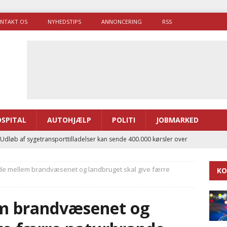
NTAKT OS
NYHEDSTIPS
ANNONCERING
RSS
SPITAL
AUTOHJÆLP
POLITI
JOBMARKED
 Udløb af sygetransporttilladelser kan sende 400.000 kørsler over
ITAL
e mellem brandvæsenet og landbruget skal give færre
KO
ance og el-sygetransportvogn til Samsø
PRÆHOSPITAL
enerne brugte lidt længere tid på at komme af sted i 2025
m brandvæsenet og
g politiuddannelse skal ruste betjentene til mere kompleks