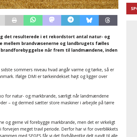
SP
 det resulterede i et rekordstort antal natur- og
de mellem brandvæsenerne og landbrugets fælles
m brandforebyggelse når frem til landmændene, inden
sidste sommers niveau hvad angår varme og tørke, så er
anmark. Ifølge DMI er tørkeindekset højt og ligger over
isiko for natur- og markbrande, særligt når landmændene
øder – og dermed sætter store maskiner i arbejde på tørre
ne og gerne vil forebygge markbrande, men det er virkeligt
i forvejen meget travl periode. Derfor har vi for overblikkets
sammen med SEGES får vi det forhåbentlig delt rundt til alle