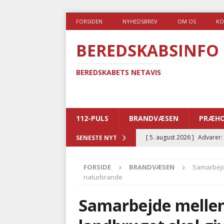
FORSIDEN
NYHEDSBREV
OM OS
KO
BEREDSKABSINFO
BEREDSKABETS NETAVIS
112-PULS
BRANDVÆSEN
PRÆHO
[ 5. august 2026 ]
Advarer:
SENESTE NYT
i det offentlige
PRÆHOSP
FORSIDE
BRANDVÆSEN
Samarbejd
[ 5. august 2026 ]
Ny ambul
naturbrande
[ 4. august 2026 ]
Brandvæs
Samarbejde melle
BRANDVÆSEN
[ 4. august 2026 ]
Ny treåri