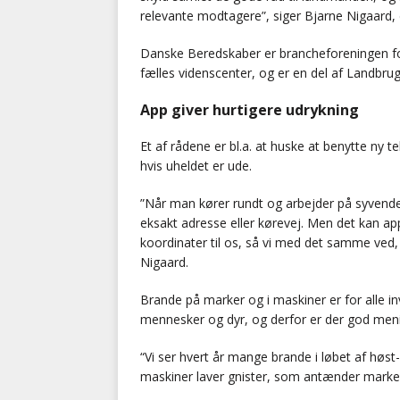
relevante modtagere”, siger Bjarne Nigaard, 
Danske Beredskaber er brancheforeningen f
fælles videnscenter, og er en del af Landbru
App giver hurtigere udrykning
Et af rådene er bl.a. at huske at benytte ny t
hvis uheldet er ude.
”Når man kører rundt og arbejder på syvende 
eksakt adresse eller kørevej. Men det kan ap
koordinater til os, så vi med det samme ved, 
Nigaard.
Brande på marker og i maskiner er for alle in
mennesker og dyr, og derfor er der god meni
“Vi ser hvert år mange brande i løbet af høst
maskiner laver gnister, som antænder marker