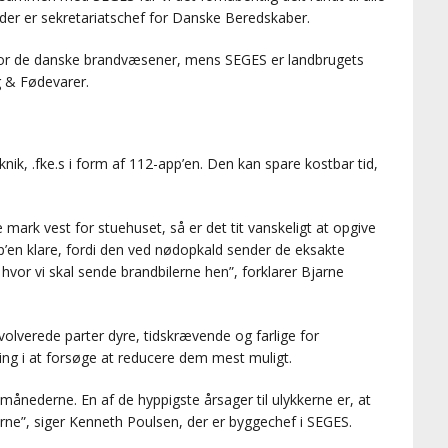
der er sekretariatschef for Danske Beredskaber.
or de danske brandvæsener, mens SEGES er landbrugets
g & Fødevarer.
eknik, .fke.s i form af 112-app’en. Den kan spare kostbar tid,
mark vest for stuehuset, så er det tit vanskeligt at opgive
p’en klare, fordi den ved nødopkald sender de eksakte
hvor vi skal sende brandbilerne hen”, forklarer Bjarne
volverede parter dyre, tidskrævende og farlige for
ng i at forsøge at reducere dem mest muligt.
-månederne. En af de hyppigste årsager til ulykkerne er, at
ne”, siger Kenneth Poulsen, der er byggechef i SEGES.