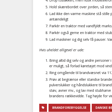
Drop tobakken, men husk mobiltelefo
Hold skærebordet over jorden, så sten
Lad ikke den varme maskine stå stille 
antændeligt
Parkér en traktor med vandfyldt marks
Parkér også gerne en traktor med stub
Lad maskiner og dig selv få pauser. Va
Hvis uheldet alligevel er ude:
Bring altid dig selv og andre personer 
er muligt, så forlad køretøjet mod vin
Ring omgående til brandvæsnet via 112
Prøv at begrænse eller standse branden
pulverslukker og håndslukkere til brand 
støv, avner mv., og lav med stubharve 
brandens rækkevidde. Tag højde for vind
BRANDFOREBYGGELSE
DANSKE B