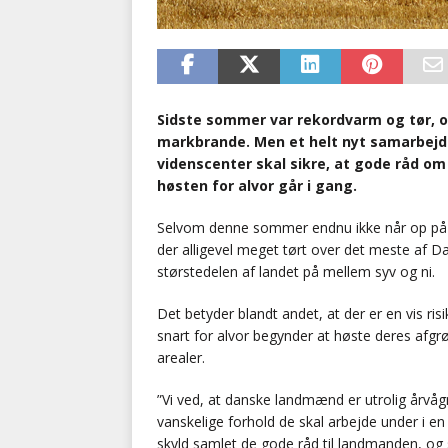
Sidste sommer var rekordvarm og tør, og
markbrande. Men et helt nyt samarbej
videnscenter skal sikre, at gode råd o
høsten for alvor går i gang.
Selvom denne sommer endnu ikke når op på 
der alligevel meget tørt over det meste af D
størstedelen af landet på mellem syv og ni.
Det betyder blandt andet, at der er en vis r
snart for alvor begynder at høste deres afgr
arealer.
”Vi ved, at danske landmænd er utrolig årvåg
vanskelige forhold de skal arbejde under i en 
skyld samlet de gode råd til landmanden, og 