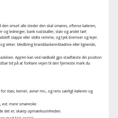
å den smurt alle steder den skal smøres, efterse køleren,
er og ledninger, bank rustskaller, støv og andet tørt
udskift slappe eller slidte remme, og tjek bremser og lejer.
 og virker. Medbring branddaskere/bladrive eller lignende,
skinen. App’en kan ved nødkald gps-stadfæste din position
stbar tid på at forklare vejen til den fjerneste mark du
for støv, kerner, avner mv., og rens særligt køleren og
, evt. mere smøreolie
nde det er; skærp opmærksomheden.