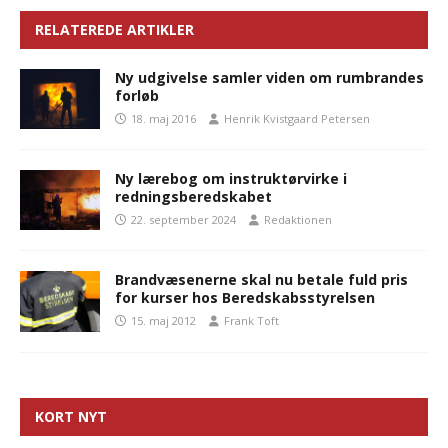
RELATEREDE ARTIKLER
Ny udgivelse samler viden om rumbrandes
forløb
18. maj 2016
Henrik Kvistgaard Petersen
Ny lærebog om instruktørvirke i
redningsberedskabet
22. september 2024
Redaktionen
Brandvæsenerne skal nu betale fuld pris
for kurser hos Beredskabsstyrelsen
15. maj 2012
Frank Toft
KORT NYT