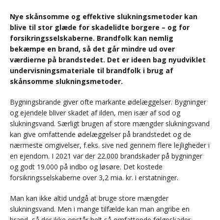
Nye skånsomme og effektive slukningsmetoder kan
blive til stor glæde for skadelidte borgere – og for
forsikringsselskaberne. Brandfolk kan nemlig
bekæmpe en brand, så det går mindre ud over
værdierne på brandstedet. Det er ideen bag nyudviklet
undervisningsmateriale til brandfolk i brug af
skånsomme slukningsmetoder.
Bygningsbrande giver ofte markante ødelæggelser. Bygninger
og ejendele bliver skadet af ilden, men især af sod og
slukningsvand. Særligt brugen af store mængder slukningsvand
kan give omfattende ødelæggelser på brandstedet og de
nærmeste omgivelser, f.eks. sive ned gennem flere lejligheder i
en ejendom. I 2021 var der 22.000 brandskader på bygninger
og godt 19.000 på indbo og løsøre. Det kostede
forsikringsselskaberne over 3,2 mia. kr. i erstatninger.
Man kan ikke altid undgå at bruge store mængder
slukningsvand. Men i mange tilfælde kan man angribe en
brand, så der ikke opstår helt så omfattende følgeskader