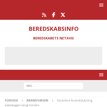
BEREDSKABSINFO
BEREDSKABETS NETAVIS
FORSIDE
BRANDVÆSEN
Smartere brandslukning
ødelægger langt mindre