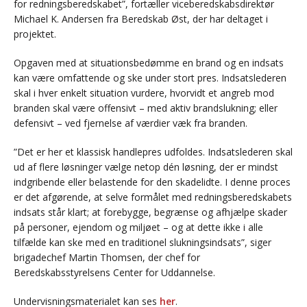
for redningsberedskabet”, fortæller viceberedskabsdirektør
Michael K. Andersen fra Beredskab Øst, der har deltaget i
projektet.
Opgaven med at situationsbedømme en brand og en indsats
kan være omfattende og ske under stort pres. Indsatslederen
skal i hver enkelt situation vurdere, hvorvidt et angreb mod
branden skal være offensivt – med aktiv brandslukning; eller
defensivt – ved fjernelse af værdier væk fra branden.
”Det er her et klassisk handlepres udfoldes. Indsatslederen skal
ud af flere løsninger vælge netop dén løsning, der er mindst
indgribende eller belastende for den skadelidte. I denne proces
er det afgørende, at selve formålet med redningsberedskabets
indsats står klart; at forebygge, begrænse og afhjælpe skader
på personer, ejendom og miljøet – og at dette ikke i alle
tilfælde kan ske med en traditionel slukningsindsats”, siger
brigadechef Martin Thomsen, der chef for
Beredskabsstyrelsens Center for Uddannelse.
Undervisningsmaterialet kan ses
her
.