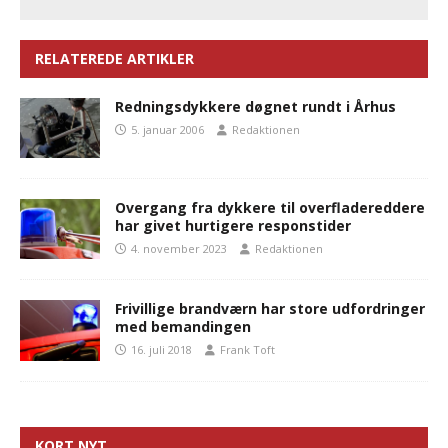
RELATEREDE ARTIKLER
Redningsdykkere døgnet rundt i Århus
5. januar 2006
Redaktionen
Overgang fra dykkere til overfladereddere
har givet hurtigere responstider
4. november 2023
Redaktionen
Frivillige brandværn har store udfordringer
med bemandingen
16. juli 2018
Frank Toft
KORT NYT