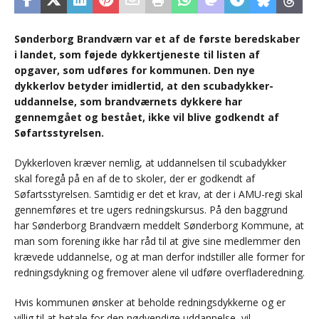
Sønderborg Brandværn var et af de første beredskaber
i landet, som føjede dykkertjeneste til listen af
opgaver, som udføres for kommunen. Den nye
dykkerlov betyder imidlertid, at den scubadykker-
uddannelse, som brandværnets dykkere har
gennemgået og bestået, ikke vil blive godkendt af
Søfartsstyrelsen.
Dykkerloven kræver nemlig, at uddannelsen til scubadykker
skal foregå på en af de to skoler, der er godkendt af
Søfartsstyrelsen. Samtidig er det et krav, at der i AMU-regi skal
gennemføres et tre ugers redningskursus. På den baggrund
har Sønderborg Brandværn meddelt Sønderborg Kommune, at
man som forening ikke har råd til at give sine medlemmer den
krævede uddannelse, og at man derfor indstiller alle former for
redningsdykning og fremover alene vil udføre overfladeredning.
Hvis kommunen ønsker at beholde redningsdykkerne og er
villig til at betale for den nødvendige uddannelse, vil