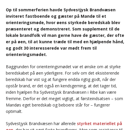
Op til sommerferien havde Sydvestjysk Brandvæsen
inviteret fastboende og gæster på Mandø til et
orienteringsmøde, hvor øens styrkede beredskab blev
præsenteret og demonstreret. Som supplement til de
lokale brandfolk vil man gerne have de gæster, der ofte
er på øen, til at kunne træde til med en hjælpende hånd,
og godt 30 interesserede var mødt frem til
orienteringsmødet.
Baggrunden for orienteringsmødet var et ønske om at styrke
beredskabet på øen yderligere. For selv om det eksisterende
beredskab har vist sig at fungere endda rigtig godt, når der
opstår brand, er det også en kendsgerning, at det tager tid,
inden hjælpen fra Sydvestjysk Brandvæsen i Ribe kan være
fremme. Derfor er det meget vigtigt, at førsteindsatsen – som
Mandøs eget beredskab og beboere står for – fungerer
optimalt.
Sydvestjysk Brandvæsen har allerede
styrket materiellet på
øen
, der har sit eget faste brandkorps. Men som assistance til