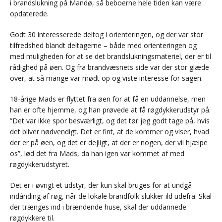
i brandslukning på Mandø, så beboerne hele tiden kan være
opdaterede.
Godt 30 interesserede deltog i orienteringen, og der var stor
tilfredshed blandt deltagerne – både med orienteringen og
med muligheden for at se det brandslukningsmateriel, der er til
rådighed på øen. Og fra brandvæsnets side var der stor glæde
over, at så mange var mødt op og viste interesse for sagen.
18-årige Mads er flyttet fra øen for at få en uddannelse, men
han er ofte hjemme, og han prøvede at få røgdykkerudstyr på.
”Det var ikke spor besværligt, og det tør jeg godt tage på, hvis
det bliver nødvendigt. Det er fint, at de kommer og viser, hvad
der er på øen, og det er dejligt, at der er nogen, der vil hjælpe
os”, lød det fra Mads, da han igen var kommet af med
røgdykkerudstyret.
Det er i øvrigt et udstyr, der kun skal bruges for at undgå
indånding af røg, når de lokale brandfolk slukker ild udefra. Skal
der trænges ind i brændende huse, skal der uddannede
røgdykkere til.