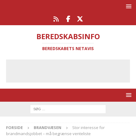
BEREDSKABSINFO
BEREDSKABETS NETAVIS
FORSIDE
BRANDVÆSEN
Stor interesse for
brandmandsjobbet – må begrænse venteliste