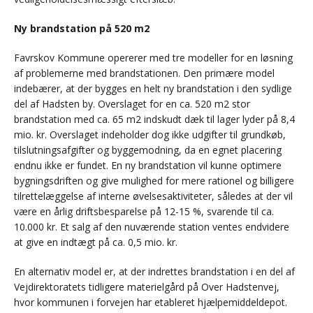
Ny brandstation på 520 m2
Favrskov Kommune opererer med tre modeller for en løsning
af problemerne med brandstationen. Den primære model
indebærer, at der bygges en helt ny brandstation i den sydlige
del af Hadsten by. Overslaget for en ca. 520 m2 stor
brandstation med ca. 65 m2 indskudt dæk til lager lyder på 8,4
mio. kr. Overslaget indeholder dog ikke udgifter til grundkøb,
tilslutningsafgifter og byggemodning, da en egnet placering
endnu ikke er fundet. En ny brandstation vil kunne optimere
bygningsdriften og give mulighed for mere rationel og billigere
tilrettelæggelse af interne øvelsesaktiviteter, således at der vil
være en årlig driftsbesparelse på 12-15 %, svarende til ca.
10.000 kr. Et salg af den nuværende station ventes endvidere
at give en indtægt på ca. 0,5 mio. kr.
En alternativ model er, at der indrettes brandstation i en del af
Vejdirektoratets tidligere materielgård på Over Hadstenvej,
hvor kommunen i forvejen har etableret hjælpemiddeldepot.