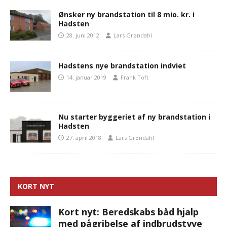
Ønsker ny brandstation til 8 mio. kr. i
Hadsten
28. juni 2012
Lars Grøndahl
Hadstens nye brandstation indviet
14. januar 2019
Frank Toft
Nu starter byggeriet af ny brandstation i
Hadsten
27. april 2018
Lars Grøndahl
KORT NYT
Kort nyt: Beredskabs båd hjalp
med pågribelse af indbrudstyve