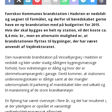
Favrskov Kommunes brandstation i Hadsten er nedslidt
og uegnet til formålet, og derfor vil beredskabet gerne
have en ny brandstation med på budgettet for 2015.
Hvis der skal bygges en helt ny station, vil det koste ca.
8,4 mio. kr., men en alternativ mulighed er, at
brandstationen flyttes til bygninger, der har været
anvendt af Vejdirektoratet.
Den nuværende brandstation på Vesselbjergvej i Hadsten er
nedslidt og lider under stadig dårligere bygningsmæssige
forhold, hvor indretningen er dårlig og hvor der er
skimmelsvampeangreb i garage. Dertil kommer, at stationens
undervisningslokaler er dårlige samt at der mangler
udenomsplads til parkering af mandskabet biler ved udkald og
til manøvrering af de store brandkøretøjer.
En flytning har været overvejet i flere år, og det har resulteret i,
at der yderligere er opstået et væsentligt
vedligeholdelsesmæssigt efterslæb.