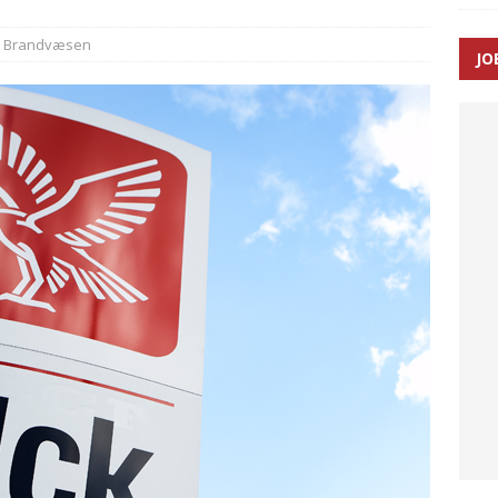
Brandvæsen
JO
ræver at beskyttelseskøretøjer bliver lovpligtige ved arbejde i