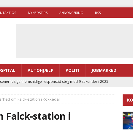
NTAKT OS
NYHEDSTIPS
ANNONCERING
RSS
SPITAL
AUTOHJÆLP
POLITI
JOBMARKED
enernes gennemsnitlige responstid steg med 9 sekunder i 2025
erhed om Falck-station i Kokkedal
KO
 Udløb af sygetransporttilladelser kan sende 400.000 kørsler over
ITAL
 Falck-station i
ance og el-sygetransportvogn til Samsø
PRÆHOSPITAL
enerne brugte lidt længere tid på at komme af sted i 2025