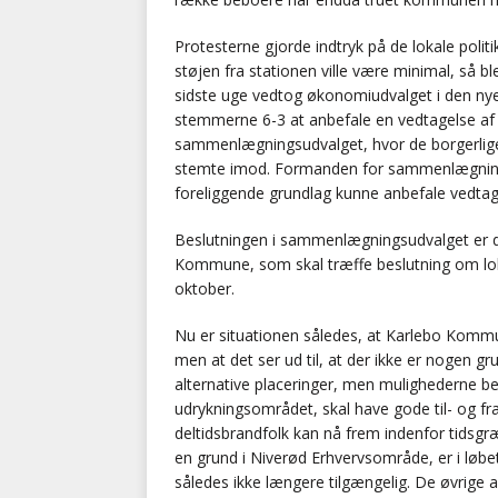
Protesterne gjorde indtryk på de lokale politi
støjen fra stationen ville være minimal, så b
sidste uge vedtog økonomiudvalget i den ny
stemmerne 6-3 at anbefale en vedtagelse af l
sammenlægningsudvalget, hvor de borgerlige
stemte imod. Formanden for sammenlægningsu
foreliggende grundlag kunne anbefale vedtage
Beslutningen i sammenlægningsudvalget er do
Kommune, som skal træffe beslutning om lok
oktober.
Nu er situationen således, at Karlebo Kommun
men at det ser ud til, at der ikke er nogen gr
alternative placeringer, men mulighederne beg
udrykningsområdet, skal have gode til- og f
deltidsbrandfolk kan nå frem indenfor tidsgr
en grund i Niverød Erhvervsområde, er i løbet
således ikke længere tilgængelig. De øvrige al