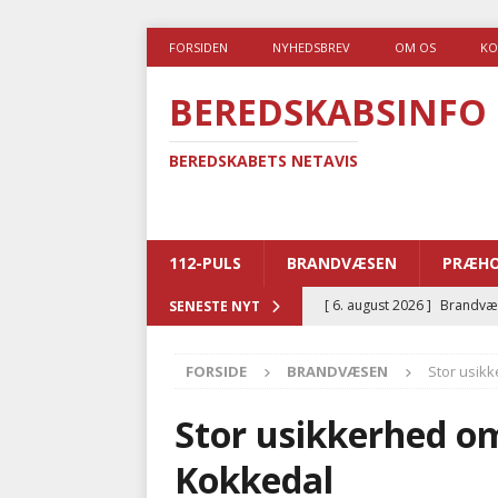
FORSIDEN
NYHEDSBREV
OM OS
KO
BEREDSKABSINFO
BEREDSKABETS NETAVIS
112-PULS
BRANDVÆSEN
PRÆHO
[ 6. august 2026 ]
Brandvæs
SENESTE NYT
BRANDVÆSEN
FORSIDE
BRANDVÆSEN
Stor usikk
[ 5. august 2026 ]
Advarer:
i det offentlige
PRÆHOSP
Stor usikkerhed om
[ 5. august 2026 ]
Ny ambul
Kokkedal
[ 4. august 2026 ]
Brandvæs