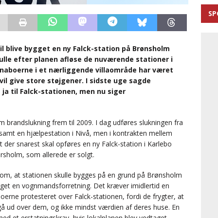
SP
il blive bygget en ny Falck-station på Brønsholm
ulle efter planen afløse de nuværende stationer i
naboerne i et nærliggende villaområde har været
vil give store støjgener. I sidste uge sagde
 til Falck-stationen, men nu siger
randslukning frem til 2009. I dag udføres slukningen fra
amt en hjælpestation i Nivå, men i kontrakten mellem
 der snarest skal opføres en ny Falck-station i Karlebo
rsholm, som allerede er solgt.
m, at stationen skulle bygges på en grund på Brønsholm
igget en vognmandsforretning. Det kræver imidlertid en
erne protesteret over Falck-stationen, fordi de frygter, at
l gå ud over dem, og ikke mindst værdien af deres huse. En
 et erstatningskrav, hvis lokalplanen blev vedtaget.