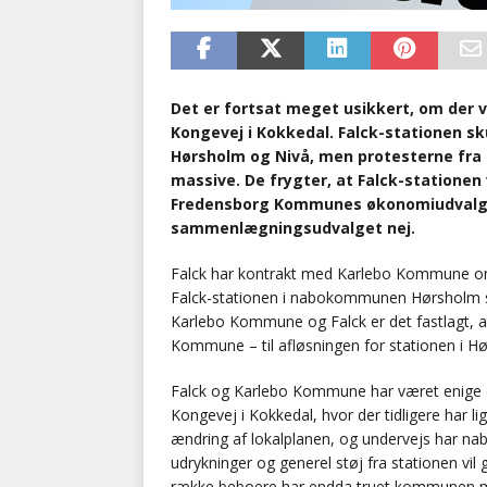
Det er fortsat meget usikkert, om der v
Kongevej i Kokkedal. Falck-stationen sk
Hørsholm og Nivå, men protesterne fra 
massive. De frygter, at Falck-stationen 
Fredensborg Kommunes økonomiudvalg ja
sammenlægningsudvalget nej.
Falck har kontrakt med Karlebo Kommune om b
Falck-stationen i nabokommunen Hørsholm s
Karlebo Kommune og Falck er det fastlagt, at
Kommune – til afløsningen for stationen i Hø
Falck og Karlebo Kommune har været enige o
Kongevej i Kokkedal, hvor der tidligere har l
ændring af lokalplanen, og undervejs har nabo
udrykninger og generel støj fra stationen vi
række beboere har endda truet kommunen med