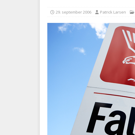
BRANDVÆSEN
29. september 2006
Patrick Larsen
[ 7. august 2026 ]
Branche k
nødsporet
AUTOHJÆLP