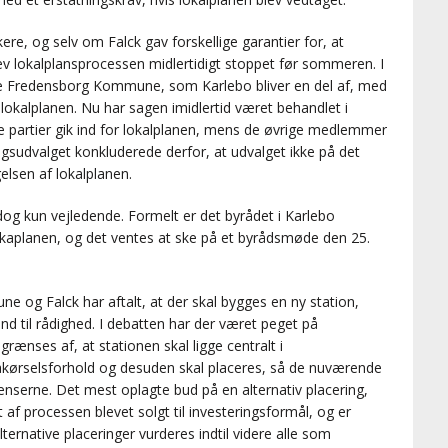
kere, og selv om Falck gav forskellige garantier for, at
lev lokalplansprocessen midlertidigt stoppet før sommeren. I
e Fredensborg Kommune, som Karlebo bliver en del af, med
okalplanen. Nu har sagen imidlertid været behandlet i
 partier gik ind for lokalplanen, mens de øvrige medlemmer
dvalget konkluderede derfor, at udvalget ikke på det
lsen af lokalplanen.
g kun vejledende. Formelt er det byrådet i Karlebo
aplanen, og det ventes at ske på et byrådsmøde den 25.
e og Falck har aftalt, at der skal bygges en ny station,
und til rådighed. I debatten har der været peget på
rænses af, at stationen skal ligge centralt i
rakørselsforhold og desuden skal placeres, så de nuværende
ænserne. Det mest oplagte bud på en alternativ placering,
 af processen blevet solgt til investeringsformål, og er
ternative placeringer vurderes indtil videre alle som