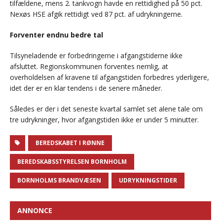
tilfældene, mens 2. tankvogn havde en rettidighed på 50 pct.
Nexøs HSE afgik rettidigt ved 87 pct. af udrykningerne.
Forventer endnu bedre tal
Tilsyneladende er forbedringerne i afgangstiderne ikke
afsluttet. Regionskommunen forventes nemlig, at
overholdelsen af kravene til afgangstiden forbedres yderligere,
idet der er en klar tendens i de senere måneder.
Således er der i det seneste kvartal samlet set alene tale om
tre udrykninger, hvor afgangstiden ikke er under 5 minutter.
BEREDSKABET I RØNNE
BEREDSKABSSTYRELSEN BORNHOLM
BORNHOLMS BRANDVÆSEN
UDRYKNINGSTIDER
ANNONCE