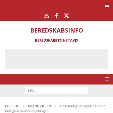
BEREDSKABSINFO
BEREDSKABETS NETAVIS
FORSIDE
BRANDVÆSEN
Udlicitering har givet markant
hurtigere brandudrykninger