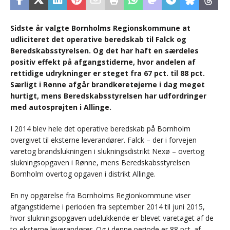
Sidste år valgte Bornholms Regionskommune at
udliciteret det operative beredskab til Falck og
Beredskabsstyrelsen. Og det har haft en særdeles
positiv effekt på afgangstiderne, hvor andelen af
rettidige udrykninger er steget fra 67 pct. til 88 pct.
Særligt i Rønne afgår brandkøretøjerne i dag meget
hurtigt, mens Beredskabsstyrelsen har udfordringer
med autosprøjten i Allinge.
I 2014 blev hele det operative beredskab på Bornholm
overgivet til eksterne leverandører. Falck – der i forvejen
varetog brandslukningen i slukningsdistrikt Nexø – overtog
slukningsopgaven i Rønne, mens Beredskabsstyrelsen
Bornholm overtog opgaven i distrikt Allinge.
En ny opgørelse fra Bornholms Regionkommune viser
afgangstiderne i perioden fra september 2014 til juni 2015,
hvor slukningsopgaven udelukkende er blevet varetaget af de
to eksterne leverandører. Og i denne periode er 88 pct. af