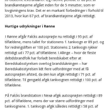
brandkøretøjerne afgået inden for de 5 minutter, som er
lovgivningens krav. Det er en markant forbedringer i forhold til
2013, hvor kun 67 pct. af brandkøretøjerne afgik rettidigt.
Hurtige udrykninger i Rønne
I Rønne afgår Falcks autosprøjte nu rettidigt i 95 pct. af
tilfældene, mens tallet for stationens 1. tankvogn er 89 pct. og
for redningsliften er 100 pct. Stationens 2. tankvogn rykker
rettidigt ud i 77 pct. af tilfældene. I Allinge – hvor de fleste
deltidsbrandfolk har forladt beredskabet efter at
Beredskabsstyrelsen overtog brandslukningen – har
Beredskabsstyrelsen lidt flere udfordringer med at få
autosprøjten afsted, da den kun afgik rettidigt i 71 pct. af
tilfældene. Til gengæld afgik tankvognen rettidigt i 100 pct. af
tilfældene.
På Falcks brandstation i Nexø afgik autosprøjten rettidigt i 89
pct. af tilfældene, mens der var større udfordringer med
tankvognene. 1. tankvogn afgik således rettidigt i 58 pct. af