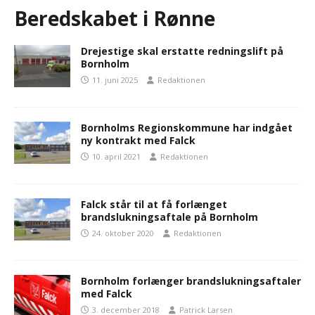
Beredskabet i Rønne
Drejestige skal erstatte redningslift på
Bornholm
11. juni 2025
Redaktionen
Bornholms Regionskommune har indgået
ny kontrakt med Falck
10. april 2021
Redaktionen
Falck står til at få forlænget
brandslukningsaftale på Bornholm
24. oktober 2020
Redaktionen
Bornholm forlænger brandslukningsaftaler
med Falck
3. december 2018
Patrick Larsen