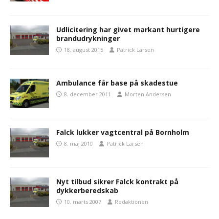
Udlicitering har givet markant hurtigere
brandudrykninger
18. august 2015
Patrick Larsen
Ambulance får base på skadestue
8. december 2011
Morten Andersen
Falck lukker vagtcentral på Bornholm
8. maj 2010
Patrick Larsen
Nyt tilbud sikrer Falck kontrakt på
dykkerberedskab
10. marts 2007
Redaktionen