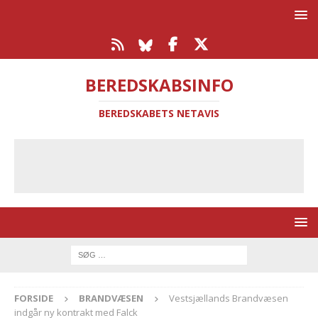
BEREDSKABSINFO
BEREDSKABETS NETAVIS
FORSIDE
BRANDVÆSEN
Vestsjællands Brandvæsen
indgår ny kontrakt med Falck