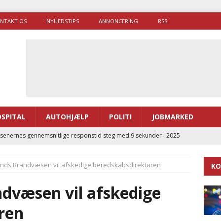
NTAKT OS
NYHEDSTIPS
ANNONCERING
RSS
SPITAL
AUTOHJÆLP
POLITI
JOBMARKED
enernes gennemsnitlige responstid steg med 9 sekunder i 2025
ands Brandvæsen vil afskedige beredskabsdirektøren
KO
 Udløb af sygetransporttilladelser kan sende 400.000 kørsler over
ITAL
ndvæsen vil afskedige
ance og el-sygetransportvogn til Samsø
PRÆHOSPITAL
ren
enerne brugte lidt længere tid på at komme af sted i 2025