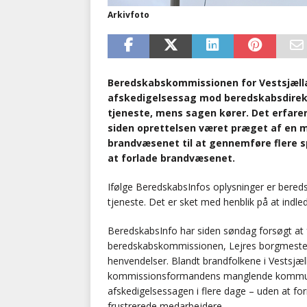
Arkivfoto
Beredskabskommissionen for Vestsjælla
afskedigelsessag mod beredskabsdirektø
tjeneste, mens sagen kører. Det erfare
siden oprettelsen været præget af en 
brandvæsenet til at gennemføre flere s
at forlade brandvæsenet.
Ifølge BeredskabsInfos oplysninger er beredsk
tjeneste. Det er sket med henblik på at indle
BeredskabsInfo har siden søndag forsøgt at
beredskabskommissionen, Lejres borgmester C
henvendelser. Blandt brandfolkene i Vestsjæl
kommissionsformandens manglende kommunik
afskedigelsessagen i flere dage – uden at 
frustrerede medarbejdere.