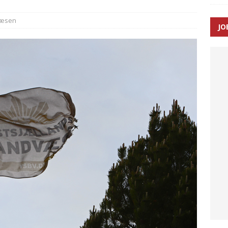
væsen
JO
ræver at beskyttelseskøretøjer bliver lovpligtige ved arbejde i