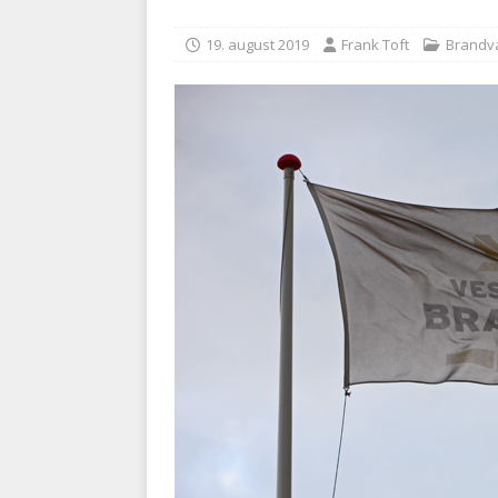
BRANDVÆSEN
19. august 2019
Frank Toft
Brand
[ 7. august 2026 ]
Branche k
nødsporet
AUTOHJÆLP