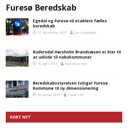
Furesø Beredskab
Egedal og Furesø vil etablere fælles
beredskab
27. december 2013
Lars Grøndahl
Rudersdal Hørsholm Brandvæsen er klar til
at udvide til nabokommuner
16. april 2013
Patrick Larsen
Beredskabsstyrelsen tvinger Furesø
Kommune til ny dimensionering
14. januar 2013
Frank Toft
KORT NYT