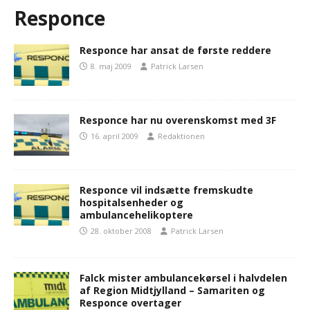
Responce
Responce har ansat de første reddere
8. maj 2009
Patrick Larsen
Responce har nu overenskomst med 3F
16. april 2009
Redaktionen
Responce vil indsætte fremskudte
hospitalsenheder og
ambulancehelikoptere
28. oktober 2008
Patrick Larsen
Falck mister ambulancekørsel i halvdelen
af Region Midtjylland – Samariten og
Responce overtager