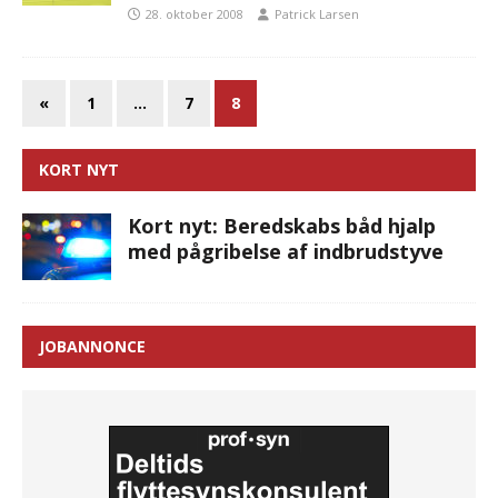
28. oktober 2008
Patrick Larsen
«
1
…
7
8
KORT NYT
Kort nyt: Beredskabs båd hjalp
med pågribelse af indbrudstyve
JOBANNONCE