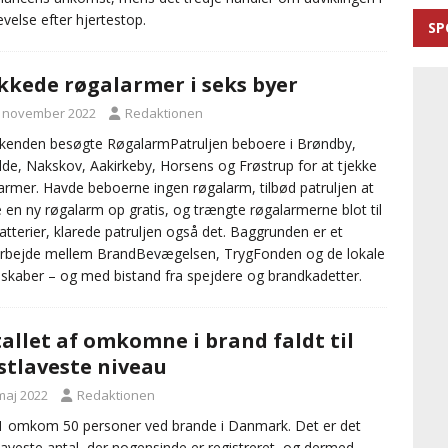
evelse efter hjertestop.
SP
kkede røgalarmer i seks byer
. november 2022
Redaktionen
kenden besøgte RøgalarmPatruljen beboere i Brøndby,
lde, Nakskov, Aakirkeby, Horsens og Frøstrup for at tjekke
armer. Havde beboerne ingen røgalarm, tilbød patruljen at
 en ny røgalarm op gratis, og trængte røgalarmerne blot til
atterier, klarede patruljen også det. Baggrunden er et
rbejde mellem BrandBevægelsen, TrygFonden og de lokale
skaber – og med bistand fra spejdere og brandkadetter.
allet af omkomne i brand faldt til
tlaveste niveau
maj 2022
Redaktionen
1 omkom 50 personer ved brande i Danmark. Det er det
aveste antal, der nogensinde er registreret, og dermed