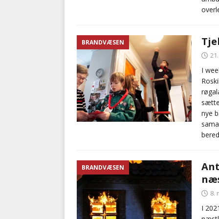
overl
Tje
BRANDVÆSEN
21
I wee
Roski
røgal
sætte
nye b
sama
bered
Ant
BRANDVÆSEN
næs
8. 
I 202
næstl