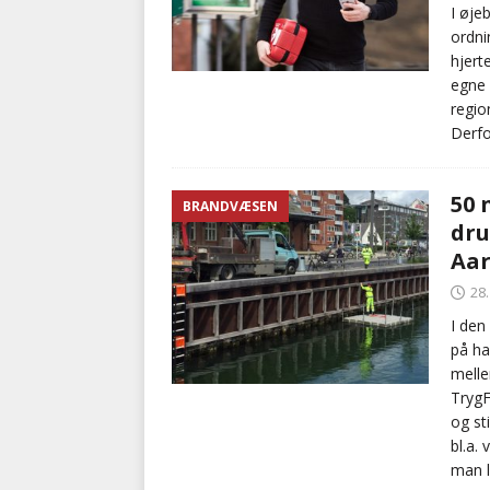
I øje
ordni
hjert
egne 
regio
Derfo
50 
BRANDVÆSEN
dru
Aa
28
I den
på ha
mell
TrygF
og st
bl.a.
man l