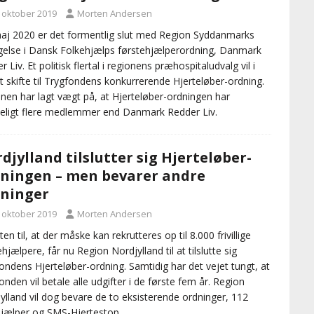
. oktober 2019
Morten Andersen
aj 2020 er det formentlig slut med Region Syddanmarks
gelse i Dansk Folkehjælps førstehjælperordning, Danmark
 Liv. Et politisk flertal i regionens præhospitaludvalg vil i
t skifte til Trygfondens konkurrerende Hjerteløber-ordning.
nen har lagt vægt på, at Hjerteløber-ordningen har
eligt flere medlemmer end Danmark Redder Liv.
djylland tilslutter sig Hjerteløber-
ningen – men bevarer andre
ninger
. oktober 2019
Morten Andersen
en til, at der måske kan rekrutteres op til 8.000 frivillige
ehjælpere, får nu Region Nordjylland til at tilslutte sig
ondens Hjerteløber-ordning. Samtidig har det vejet tungt, at
onden vil betale alle udgifter i de første fem år. Region
ylland vil dog bevare de to eksisterende ordninger, 112
jælper og SMS-Hjertestop.