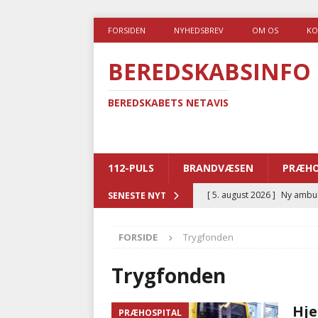
FORSIDEN
NYHEDSBREV
OM OS
KO
BEREDSKABSINFO
BEREDSKABETS NETAVIS
112-PULS
BRANDVÆSEN
PRÆHO
[ 5. august 2026 ]
Ny ambul
SENESTE NYT
[ 4. august 2026 ]
Brandvæs
FORSIDE
Trygfonden
BRANDVÆSEN
[ 4. august 2026 ]
Ny treåri
Trygfonden
kriminalitet
POLITI
Hje
PRÆHOSPITAL
[ 3. august 2026 ]
Kommuner