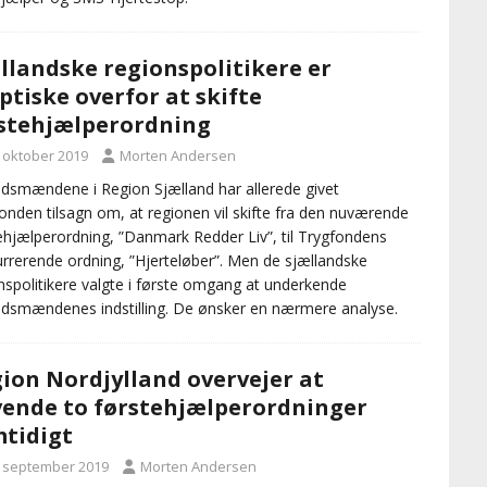
llandske regionspolitikere er
ptiske overfor at skifte
stehjælperordning
. oktober 2019
Morten Andersen
smændene i Region Sjælland har allerede givet
onden tilsagn om, at regionen vil skifte fra den nuværende
ehjælperordning, ”Danmark Redder Liv”, til Trygfondens
rrerende ordning, ”Hjerteløber”. Men de sjællandske
nspolitikere valgte i første omgang at underkende
smændenes indstilling. De ønsker en nærmere analyse.
ion Nordjylland overvejer at
ende to førstehjælperordninger
tidigt
. september 2019
Morten Andersen