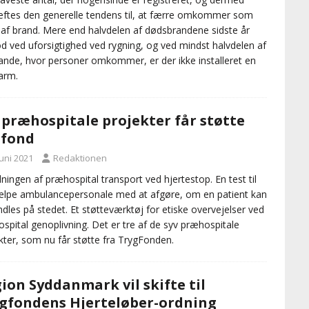
ftes den generelle tendens til, at færre omkommer som
 af brand. Mere end halvdelen af dødsbrandene sidste år
d ved uforsigtighed ved rygning, og ved mindst halvdelen af
ande, hvor personer omkommer, er der ikke installeret en
arm.
 præhospitale projekter får støtte
 fond
juni 2021
Redaktionen
ningen af præhospital transport ved hjertestop. En test til
ælpe ambulancepersonale med at afgøre, om en patient kan
dles på stedet. Et støtteværktøj for etiske overvejelser ved
spital genoplivning. Det er tre af de syv præhospitale
kter, som nu får støtte fra TrygFonden.
ion Syddanmark vil skifte til
gfondens Hjerteløber-ordning