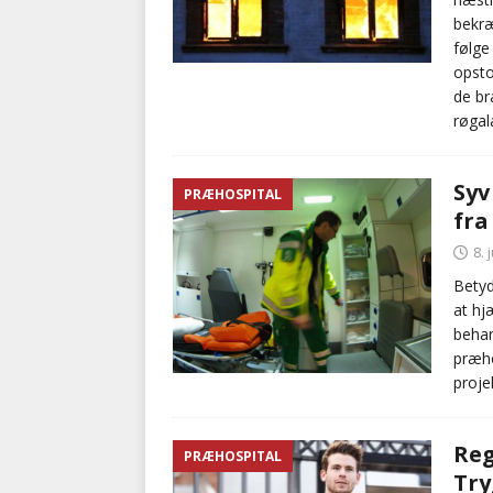
bekræ
følge
opsto
de br
røgal
Syv
PRÆHOSPITAL
fra
8. 
Betyd
at hj
behan
præho
proje
Reg
PRÆHOSPITAL
Try