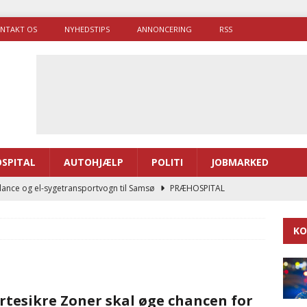
NTAKT OS
NYHEDSTIPS
ANNONCERING
RSS
SPITAL
AUTOHJÆLP
POLITI
JOBMARKED
ance og el-sygetransportvogn til Samsø
PRÆHOSPITAL
enerne brugte lidt længere tid på at komme af sted i 2025
KO
g politiuddannelse skal ruste betjentene til mere kompleks
rtesikre Zoner skal øge chancen for
ne driver flere brandstationer, mens Falcks andel fortsætter