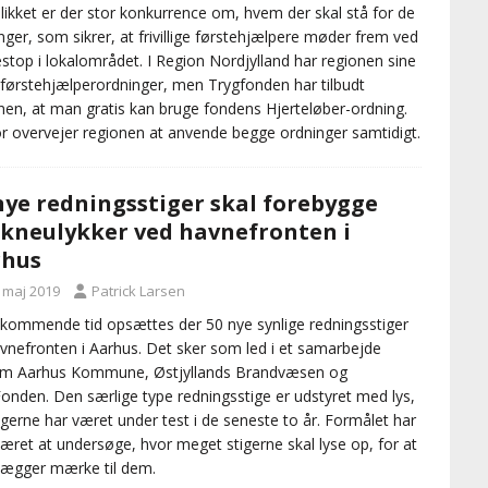
blikket er der stor konkurrence om, hvem der skal stå for de
nger, som sikrer, at frivillige førstehjælpere møder frem ved
estop i lokalområdet. I Region Nordjylland har regionen sine
førstehjælperordninger, men Trygfonden har tilbudt
nen, at man gratis kan bruge fondens Hjerteløber-ordning.
r overvejer regionen at anvende begge ordninger samtidigt.
nye redningsstiger skal forebygge
kneulykker ved havnefronten i
rhus
. maj 2019
Patrick Larsen
 kommende tid opsættes der 50 nye synlige redningsstiger
vnefronten i Aarhus. Det sker som led i et samarbejde
em Aarhus Kommune, Østjyllands Brandvæsen og
onden. Den særlige type redningsstige er udstyret med lys,
igerne har været under test i de seneste to år. Formålet har
 været at undersøge, hvor meget stigerne skal lyse op, for at
ægger mærke til dem.