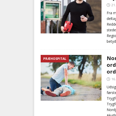
21
Fra m
delta
Redder
stede
Regio
betyd
Nor
PRÆHOSPITAL
ord
ord
16
Udsigt
først
Trygf
Trygf
Nordj
Akuth