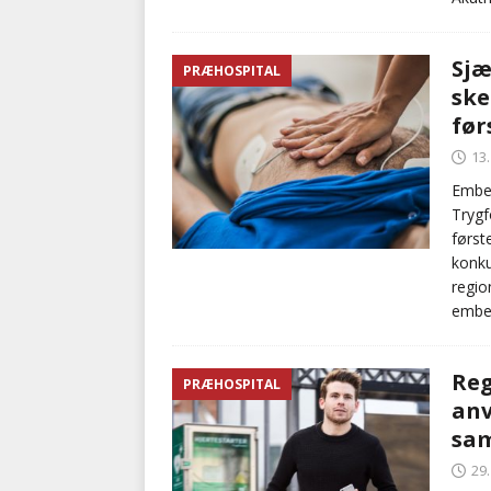
Sjæ
PRÆHOSPITAL
ske
før
13
Embed
Trygf
først
konku
regio
embed
Reg
PRÆHOSPITAL
anv
sam
29