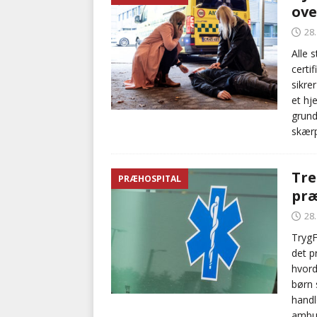
ove
med at falde
BRANDVÆ
28
[ 5. august 2026 ]
Advarer:
Alle 
certi
i det offentlige
PRÆHOSP
sikre
et hj
grund
skærp
Tre
PRÆHOSPITAL
præ
28
TrygF
det p
hvord
børn 
handl
ambul