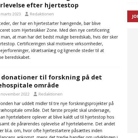
rlevelse efter hjertestop
SEN
. marts 2023
Redaktionen
JO
 Udløb af sygetransporttilladelser kan sende 400.000 kørsler over
steder, der har en hjertestarter hængende, bør blive
ficeret som Hjertesikker Zone. Med den nye certificering
ITAL
r man, at man har det bedst mulige beredskab, hvis der sker
ertestop. Certificeringen skal motivere virksomheder,
ejerforeninger, idrætsanlæg og lignende steder til at
e beredskabet.
 donationer til forskning på det
hospitale område
. november 2022
Redaktionen
onden har uddelt midler til tre nye forskningsprojekter på
ræhospitale område. Det første projekt skal undersøge,
an hjerteløbere oplever at blive kaldt ud til hjertestop hos
samt de pårørendes oplevelse af hjerteløberne. Det andet
er bl.a. om, hvor ofte hjertestartere påsættes inden
ancens ankomst, mens det tredje handler om udviklingen i