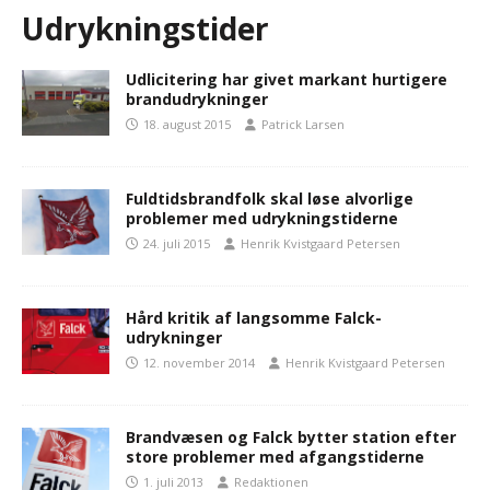
Udrykningstider
Udlicitering har givet markant hurtigere
brandudrykninger
18. august 2015
Patrick Larsen
Fuldtidsbrandfolk skal løse alvorlige
problemer med udrykningstiderne
24. juli 2015
Henrik Kvistgaard Petersen
Hård kritik af langsomme Falck-
udrykninger
12. november 2014
Henrik Kvistgaard Petersen
Brandvæsen og Falck bytter station efter
store problemer med afgangstiderne
1. juli 2013
Redaktionen