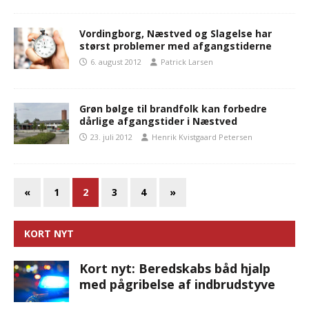
Vordingborg, Næstved og Slagelse har
størst problemer med afgangstiderne
6. august 2012
Patrick Larsen
Grøn bølge til brandfolk kan forbedre
dårlige afgangstider i Næstved
23. juli 2012
Henrik Kvistgaard Petersen
«
1
2
3
4
»
KORT NYT
Kort nyt: Beredskabs båd hjalp
med pågribelse af indbrudstyve