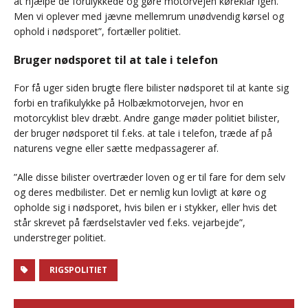
at hjælpe de forulykkede og gøre motorvejen køreklar igen.
Men vi oplever med jævne mellemrum unødvendig kørsel og
ophold i nødsporet”, fortæller politiet.
Bruger nødsporet til at tale i telefon
For få uger siden brugte flere bilister nødsporet til at kante sig
forbi en trafikulykke på Holbækmotorvejen, hvor en
motorcyklist blev dræbt. Andre gange møder politiet bilister,
der bruger nødsporet til f.eks. at tale i telefon, træde af på
naturens vegne eller sætte medpassagerer af.
”Alle disse bilister overtræder loven og er til fare for dem selv
og deres medbilister. Det er nemlig kun lovligt at køre og
opholde sig i nødsporet, hvis bilen er i stykker, eller hvis det
står skrevet på færdselstavler ved f.eks. vejarbejde”,
understreger politiet.
RIGSPOLITIET