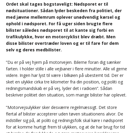
Ordet skal tages bogstaveligt: Nødsporet er til
nødsituationer. Sådan lyder beskeden fra politiet, der
med jævne mellemrum oplever unødvendig kørsel og
ophold i nødsporet. For få uger siden brugte flere
bilister således nødsporet til at kante sig forbi en
trafikulykke, hvor en motorcyklist blev dræbt. Men
disse bilister overtræder loven og er til fare for dem
selv og deres medbilister.
”Du er på vej hjem på motorvejen. Bilerne foran dig sænker
farten. I holder stille i alle vejbaner i flere minutter. Alle vil gerne
videre. Ingen har lyst til være i bilkøen på ubestemt tid. Der er
sket en ulykke cirka tre kilometer fra din position, og politi og
redningsmandskab er på vej, lyder det i radioen”. Sådan
beskriver politiet den situation, som mange bilister har oplevet.
”Motorvejsulykker sker desværre regelmæssigt. Det store
flertal af bilister accepterer uden tøven situationens alvor. De
indstiller sig på, at politi og redningsfolk skal køre i nødsporet
for at komme hurtigt frem til ulykken, og at de har brug for tid