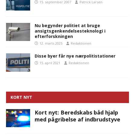
15. september 2007
Patrick Larsen
Nu begynder politiet at bruge
ansigtsgenkendelsesteknologi i
efterforskningen
12. marts 2025
Redaktionen
Disse byer får nye nærpolitistationer
15. april 2021
Redaktionen
KORT NYT
Kort nyt: Beredskabs båd hjalp
med pågribelse af indbrudstyve