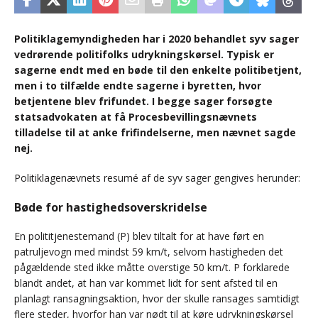
Politiklagemyndigheden har i 2020 behandlet syv sager
vedrørende politifolks udrykningskørsel. Typisk er
sagerne endt med en bøde til den enkelte politibetjent,
men i to tilfælde endte sagerne i byretten, hvor
betjentene blev frifundet. I begge sager forsøgte
statsadvokaten at få Procesbevillingsnævnets
tilladelse til at anke frifindelserne, men nævnet sagde
nej.
Politiklagenævnets resumé af de syv sager gengives herunder:
Bøde for hastighedsoverskridelse
En polititjenestemand (P) blev tiltalt for at have ført en
patruljevogn med mindst 59 km/t, selvom hastigheden det
pågældende sted ikke måtte overstige 50 km/t. P forklarede
blandt andet, at han var kommet lidt for sent afsted til en
planlagt ransagningsaktion, hvor der skulle ransages samtidigt
flere steder, hvorfor han var nødt til at køre udrykningskørsel