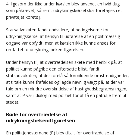
4, ligesom der ikke under kørslen blev anvendt en hvid dug
som påkrævet, såfremt udrykningskørsel skal foretages i et
privatejet køretøj.
Statsadvokaten fandt endvidere, at betingelserne for
udrykningskørsel af hensyn til udførelse af en politimæssig
opgave var opfyldt, men at kørslen ikke kunne anses for
omfattet af udrykningsbekendtgørelsen.
Under hensyn til, at overtrædelsen skete med henblik på, at
politiet kunne pågribe den eftersatte bilist, fandt
statsadvokaten, at der forelå så formildende omstændigheder,
at tiltale kunne frafaldes og lagde navnlig vægt på, at der var
tale om en mindre overskridelse af hastighedsbegrænsningen,
samt at P var i dialog med politiet for at få en patrulje frem til
stedet.
Bøde for overtrædelse af
udrykningsbekendtgørelsen
En polititjenestemand (P) blev tiltalt for overtrædelse af