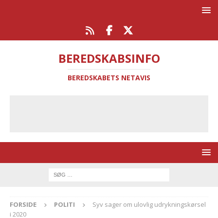
BEREDSKABSINFO
BEREDSKABETS NETAVIS
FORSIDE
POLITI
Syv sager om ulovlig udrykningskørsel
i 2020