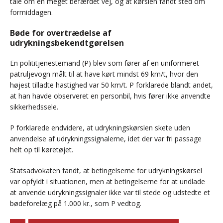
tale om en meget befærdet vej, og at kørslen fandt sted om
formiddagen.
Bøde for overtrædelse af
udrykningsbekendtgørelsen
En polititjenestemand (P) blev som fører af en uniformeret
patruljevogn målt til at have kørt mindst 69 km/t, hvor den
højest tilladte hastighed var 50 km/t. P forklarede blandt andet,
at han havde observeret en personbil, hvis fører ikke anvendte
sikkerhedssele.
P forklarede endvidere, at udrykningskørslen skete uden
anvendelse af udrykningssignalerne, idet der var fri passage
helt op til køretøjet.
Statsadvokaten fandt, at betingelserne for udrykningskørsel
var opfyldt i situationen, men at betingelserne for at undlade
at anvende udrykningssignaler ikke var til stede og udstedte et
bødeforelæg på 1.000 kr., som P vedtog.