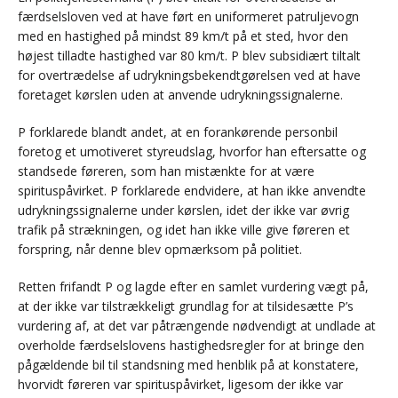
færdselsloven ved at have ført en uniformeret patruljevogn
med en hastighed på mindst 89 km/t på et sted, hvor den
højest tilladte hastighed var 80 km/t. P blev subsidiært tiltalt
for overtrædelse af udrykningsbekendtgørelsen ved at have
foretaget kørslen uden at anvende udrykningssignalerne.
P forklarede blandt andet, at en forankørende personbil
foretog et umotiveret styreudslag, hvorfor han eftersatte og
standsede føreren, som han mistænkte for at være
spirituspåvirket. P forklarede endvidere, at han ikke anvendte
udrykningssignalerne under kørslen, idet der ikke var øvrig
trafik på strækningen, og idet han ikke ville give føreren et
forspring, når denne blev opmærksom på politiet.
Retten frifandt P og lagde efter en samlet vurdering vægt på,
at der ikke var tilstrækkeligt grundlag for at tilsidesætte P’s
vurdering af, at det var påtrængende nødvendigt at undlade at
overholde færdselslovens hastighedsregler for at bringe den
pågældende bil til standsning med henblik på at konstatere,
hvorvidt føreren var spirituspåvirket, ligesom der ikke var