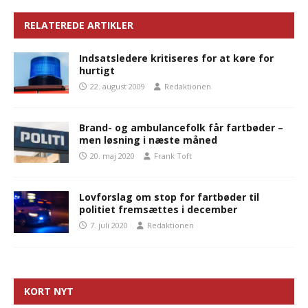
RELATEREDE ARTIKLER
Indsatsledere kritiseres for at køre for
hurtigt
22. august 2009
Redaktionen
Brand- og ambulancefolk får fartbøder –
men løsning i næste måned
20. maj 2020
Frank Toft
Lovforslag om stop for fartbøder til
politiet fremsættes i december
7. juli 2020
Redaktionen
KORT NYT