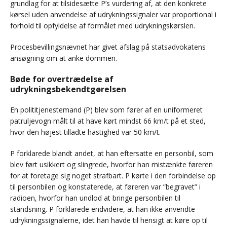
grundlag for at tilsidesætte P’s vurdering af, at den konkrete
kørsel uden anvendelse af udrykningssignaler var proportional i
forhold til opfyldelse af formålet med udrykningskørslen.
Procesbevillingsnævnet har givet afslag på statsadvokatens
ansøgning om at anke dommen.
Bøde for overtrædelse af
udrykningsbekendtgørelsen
En polititjenestemand (P) blev som fører af en uniformeret
patruljevogn målt til at have kørt mindst 66 km/t på et sted,
hvor den højest tilladte hastighed var 50 km/t.
P forklarede blandt andet, at han eftersatte en personbil, som
blev ført usikkert og slingrede, hvorfor han mistænkte føreren
for at foretage sig noget strafbart. P kørte i den forbindelse op
til personbilen og konstaterede, at føreren var ”begravet” i
radioen, hvorfor han undlod at bringe personbilen til
standsning. P forklarede endvidere, at han ikke anvendte
udrykningssignalerne, idet han havde til hensigt at køre op til