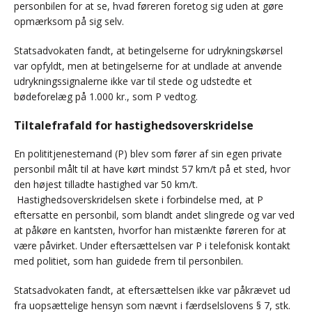
personbilen for at se, hvad føreren foretog sig uden at gøre
opmærksom på sig selv.
Statsadvokaten fandt, at betingelserne for udrykningskørsel
var opfyldt, men at betingelserne for at undlade at anvende
udrykningssignalerne ikke var til stede og udstedte et
bødeforelæg på 1.000 kr., som P vedtog.
Tiltalefrafald for hastighedsoverskridelse
En polititjenestemand (P) blev som fører af sin egen private
personbil målt til at have kørt mindst 57 km/t på et sted, hvor
den højest tilladte hastighed var 50 km/t.
Hastighedsoverskridelsen skete i forbindelse med, at P
eftersatte en personbil, som blandt andet slingrede og var ved
at påkøre en kantsten, hvorfor han mistænkte føreren for at
være påvirket. Under eftersættelsen var P i telefonisk kontakt
med politiet, som han guidede frem til personbilen.
Statsadvokaten fandt, at eftersættelsen ikke var påkrævet ud
fra uopsættelige hensyn som nævnt i færdselslovens § 7, stk.