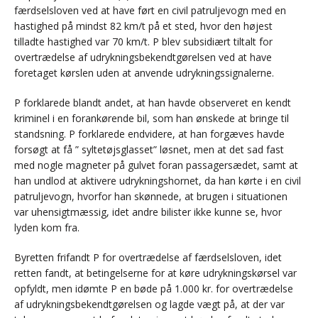
færdselsloven ved at have ført en civil patruljevogn med en
hastighed på mindst 82 km/t på et sted, hvor den højest
tilladte hastighed var 70 km/t. P blev subsidiært tiltalt for
overtrædelse af udrykningsbekendtgørelsen ved at have
foretaget kørslen uden at anvende udrykningssignalerne.
P forklarede blandt andet, at han havde observeret en kendt
kriminel i en forankørende bil, som han ønskede at bringe til
standsning. P forklarede endvidere, at han forgæves havde
forsøgt at få ” syltetøjsglasset” løsnet, men at det sad fast
med nogle magneter på gulvet foran passagersædet, samt at
han undlod at aktivere udrykningshornet, da han kørte i en civil
patruljevogn, hvorfor han skønnede, at brugen i situationen
var uhensigtmæssig, idet andre bilister ikke kunne se, hvor
lyden kom fra.
Byretten frifandt P for overtrædelse af færdselsloven, idet
retten fandt, at betingelserne for at køre udrykningskørsel var
opfyldt, men idømte P en bøde på 1.000 kr. for overtrædelse
af udrykningsbekendtgørelsen og lagde vægt på, at der var