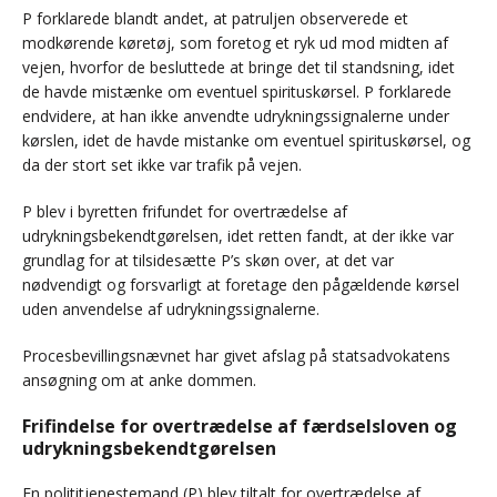
P forklarede blandt andet, at patruljen observerede et
modkørende køretøj, som foretog et ryk ud mod midten af
vejen, hvorfor de besluttede at bringe det til standsning, idet
de havde mistænke om eventuel spirituskørsel. P forklarede
endvidere, at han ikke anvendte udrykningssignalerne under
kørslen, idet de havde mistanke om eventuel spirituskørsel, og
da der stort set ikke var trafik på vejen.
P blev i byretten frifundet for overtrædelse af
udrykningsbekendtgørelsen, idet retten fandt, at der ikke var
grundlag for at tilsidesætte P’s skøn over, at det var
nødvendigt og forsvarligt at foretage den pågældende kørsel
uden anvendelse af udrykningssignalerne.
Procesbevillingsnævnet har givet afslag på statsadvokatens
ansøgning om at anke dommen.
Frifindelse for overtrædelse af færdselsloven og
udrykningsbekendtgørelsen
En polititjenestemand (P) blev tiltalt for overtrædelse af