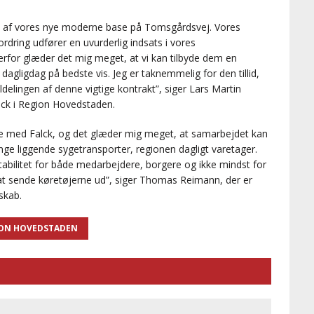
gen af vores nye moderne base på Tomsgårdsvej. Vores
ordring udfører en uvurderlig indsats i vores
for glæder det mig meget, at vi kan tilbyde dem en
agligdag på bedste vis. Jeg er taknemmelig for den tillid,
delingen af denne vigtige kontrakt”, siger Lars Martin
lck i Region Hovedstaden.
bejde med Falck, og det glæder mig meget, at samarbejdet kan
nge liggende sygetransporter, regionen dagligt varetager.
stabilitet for både medarbejdere, borgere og ikke mindst for
 at sende køretøjerne ud”, siger Thomas Reimann, der er
skab.
ON HOVEDSTADEN