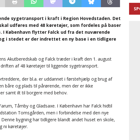
SP
nde sygetransport i kraft i Region Hovedstaden. Det
skal udføres med 48 køretøjer, som fordeles på baser
. I København flytter Falck ud fra det nuværende
 i stedet er der indrettet en ny base i en tidligere
s Akutberedskab og Falck træder i kraft den 1. august
driften af 48 køretøjer til liggende sygetransport.
reddere, der bl.a. er uddannet i førstehjælp og brug af
en båre og plads til pårørende, men der er ikke
er samt ilt til borgere med behov.
Farum, Tårnby og Gladsaxe. I København har Falck hidtil
dstation Tomsgården, men i forbindelse med den nye
. Denne bygning har tidligere blandt andet huset en skole,
 ni køretøjer.