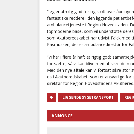
“Jeg er utrolig glad for og stolt over åbnin
fantastiske reddere i den liggende patientbef
ambulancetjeneste i Region Hovedstaden. Der
topmoderne base, som vil understøtte deres d
som Akutberedskabet har udvist Falck med til
Rasmussen, der er ambulancedirektør for Fa
”Vi har i flere år haft et rigtig godt samar
fortsætte, så vi kan blive med at sikre de ma
Med den nye aftale kan vi fortsat sikre stor 
os i Akutberedskabet, som er ansvarlige for
direktør for Region Hovedstadens Akutbered
LIGGENDE SYGETRANSPORT
REGI
ANNONCE