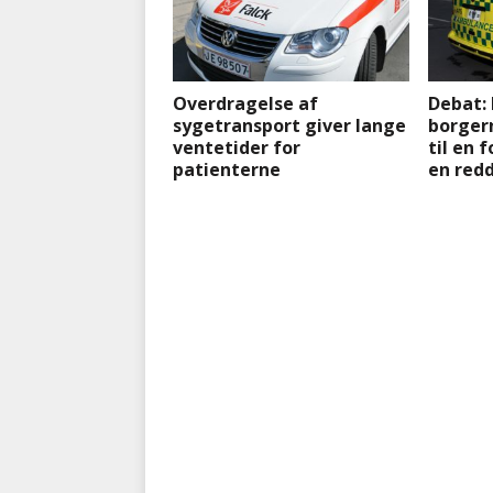
Overdragelse af
Debat: 
sygetransport giver lange
borgern
ventetider for
til en 
patienterne
en red