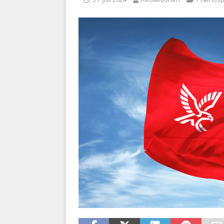
med at falde
BRANDVÆ
[ 5. august 2026 ]
Advarer:
i det offentlige
PRÆHOSP