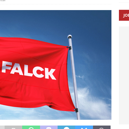
SEN
JO
 Udløb af sygetransporttilladelser kan sende 400.000 kørsler over
ITAL