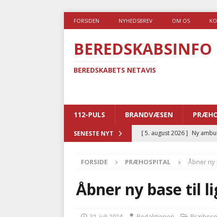
FORSIDEN
NYHEDSBREV
OM OS
KO
BEREDSKABSINFO
BEREDSKABETS NETAVIS
112-PULS
BRANDVÆSEN
PRÆHO
[ 5. august 2026 ]
Ny ambul
SENESTE NYT
[ 4. august 2026 ]
Brandvæs
FORSIDE
PRÆHOSPITAL
Åbner ny 
BRANDVÆSEN
[ 4. august 2026 ]
Ny treåri
Åbner ny base til 
kriminalitet
POLITI
[ 3. august 2026 ]
Kommuner
31. juli 2024
Redaktionen
Præhospi