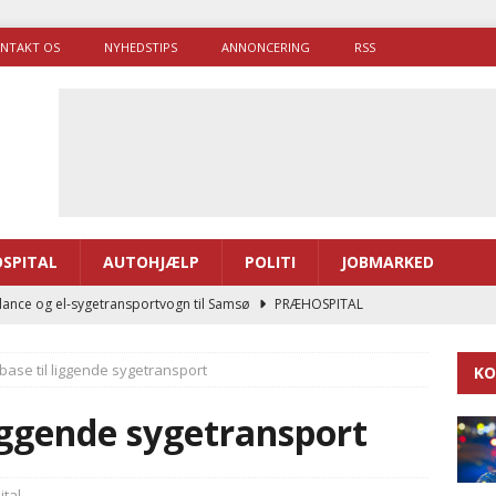
NTAKT OS
NYHEDSTIPS
ANNONCERING
RSS
SPITAL
AUTOHJÆLP
POLITI
JOBMARKED
ance og el-sygetransportvogn til Samsø
PRÆHOSPITAL
enerne brugte lidt længere tid på at komme af sted i 2025
base til liggende sygetransport
KO
g politiuddannelse skal ruste betjentene til mere kompleks
liggende sygetransport
ne driver flere brandstationer, mens Falcks andel fortsætter
tal