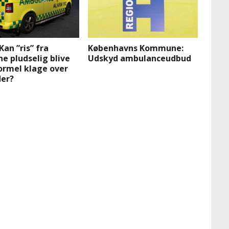
Kan ”ris” fra
Københavns Kommune:
e pludselig blive
Udskyd ambulanceudbud
formel klage over
der?