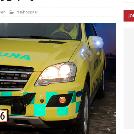
sen
Præhospital
JO
ræver at beskyttelseskøretøjer bliver lovpligtige ved arbejde i