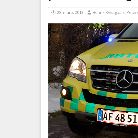
BRANDVÆSEN
28. marts 2013
Henrik Kvistgaard Peter
[ 7. august 2026 ]
Branche k
nødsporet
AUTOHJÆLP