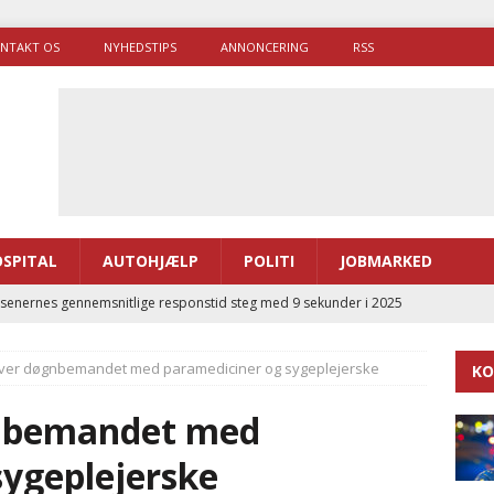
NTAKT OS
NYHEDSTIPS
ANNONCERING
RSS
SPITAL
AUTOHJÆLP
POLITI
JOBMARKED
enernes gennemsnitlige responstid steg med 9 sekunder i 2025
liver døgnbemandet med paramediciner og sygeplejerske
KO
 Udløb af sygetransporttilladelser kan sende 400.000 kørsler over
ITAL
gnbemandet med
ance og el-sygetransportvogn til Samsø
PRÆHOSPITAL
sygeplejerske
enerne brugte lidt længere tid på at komme af sted i 2025