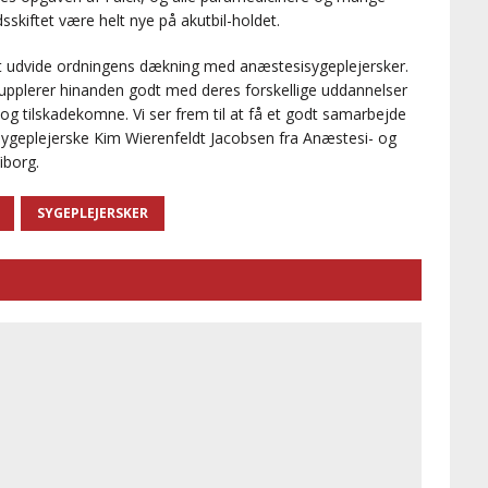
skiftet være helt nye på akutbil-holdet.
 at udvide ordningens dækning med anæstesisygeplejersker.
upplerer hinanden godt med deres forskellige uddannelser
g tilskadekomne. Vi ser frem til at få et godt samarbejde
ygeplejerske Kim Wierenfeldt Jacobsen fra Anæstesi- og
iborg.
SYGEPLEJERSKER