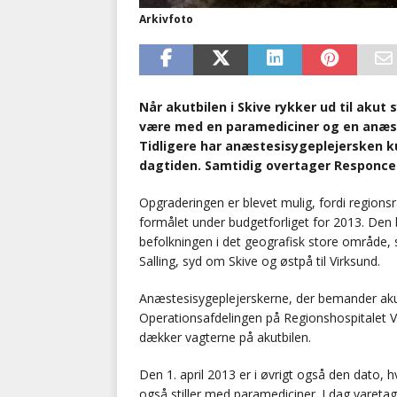
Arkivfoto
Når akutbilen i Skive rykker ud til akut s
være med en paramediciner og en anæst
Tidligere har anæstesisygeplejersken 
dagtiden. Samtidig overtager Responce d
Opgraderingen er blevet mulig, fordi regionsr
formålet under budgetforliget for 2013. Den
befolkningen i det geografisk store område
Salling, syd om Skive og østpå til Virksund.
Anæstesisygeplejerskerne, der bemander aku
Operationsafdelingen på Regionshospitalet V
dækker vagterne på akutbilen.
Den 1. april 2013 er i øvrigt også den dato,
også stiller med paramediciner. I dag varet