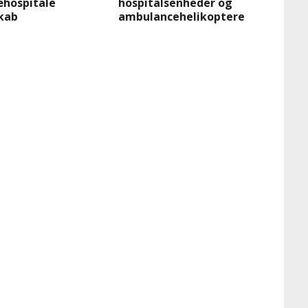
æhospitale
hospitalsenheder og
kab
ambulancehelikoptere