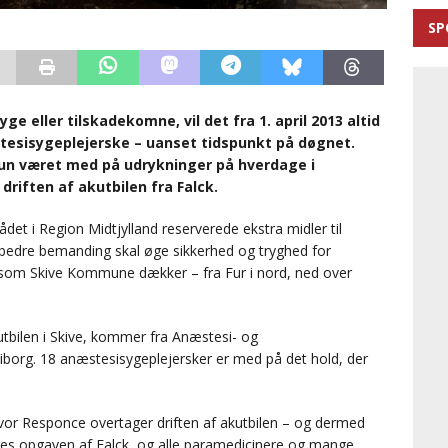
SP
yge eller tilskadekomne, vil det fra 1. april 2013 altid
esisygeplejerske – uanset tidspunkt på døgnet.
kun været med på udrykninger på hverdage i
riften af akutbilen fra Falck.
ådet i Region Midtjylland reserverede ekstra midler til
 bedre bemanding skal øge sikkerhed og tryghed for
, som Skive Kommune dækker – fra Fur i nord, ned over
tbilen i Skive, kommer fra Anæstesi- og
iborg. 18 anæstesisygeplejersker er med på det hold, der
 hvor Responce overtager driften af akutbilen – og dermed
ages opgaven af Falck, og alle paramedicinere og mange