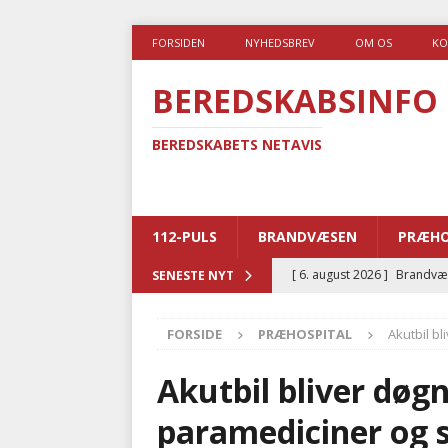
FORSIDEN
NYHEDSBREV
OM OS
KO
BEREDSKABSINFO
BEREDSKABETS NETAVIS
112-PULS
BRANDVÆSEN
PRÆHO
[ 6. august 2026 ]
Brandvæs
SENESTE NYT
BRANDVÆSEN
FORSIDE
PRÆHOSPITAL
Akutbil b
[ 5. august 2026 ]
Advarer:
i det offentlige
PRÆHOSP
Akutbil bliver dø
[ 5. august 2026 ]
Ny ambul
paramediciner og 
[ 4. august 2026 ]
Brandvæs