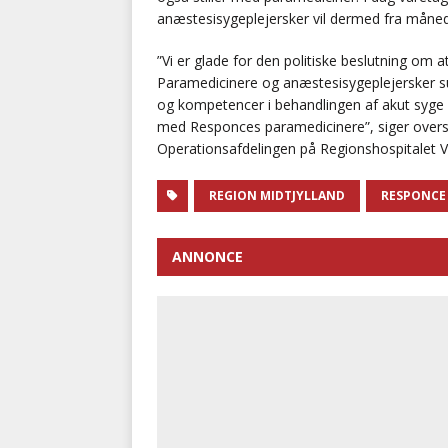
anæstesisygeplejersker vil dermed fra måneds
”Vi er glade for den politiske beslutning om
Paramedicinere og anæstesisygeplejersker s
og kompetencer i behandlingen af akut syge o
med Responces paramedicinere”, siger overs
Operationsafdelingen på Regionshospitalet V
REGION MIDTJYLLAND
RESPONCE
ANNONCE