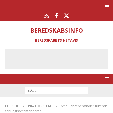
BEREDSKABSINFO
BEREDSKABETS NETAVIS
FORSIDE
PRÆHOSPITAL
Ambulancebehandler frikendt
for uagtsomt manddrab