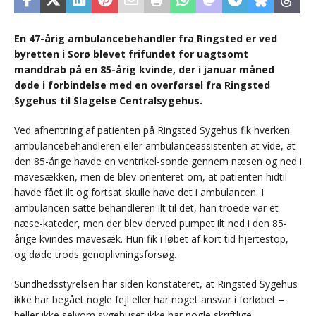
En 47-årig ambulancebehandler fra Ringsted er ved
byretten i Sorø blevet frifundet for uagtsomt
manddrab på en 85-årig kvinde, der i januar måned
døde i forbindelse med en overførsel fra Ringsted
Sygehus til Slagelse Centralsygehus.
Ved afhentning af patienten på Ringsted Sygehus fik hverken
ambulancebehandleren eller ambulanceassistenten at vide, at
den 85-årige havde en ventrikel-sonde gennem næsen og ned i
mavesækken, men de blev orienteret om, at patienten hidtil
havde fået ilt og fortsat skulle have det i ambulancen. I
ambulancen satte behandleren ilt til det, han troede var et
næse-kateder, men der blev derved pumpet ilt ned i den 85-
årige kvindes mavesæk. Hun fik i løbet af kort tid hjertestop,
og døde trods genoplivningsforsøg.
Sundhedsstyrelsen har siden konstateret, at Ringsted Sygehus
ikke har begået nogle fejl eller har noget ansvar i forløbet –
heller ikke selvom sygehuset ikke har nogle skriftlige