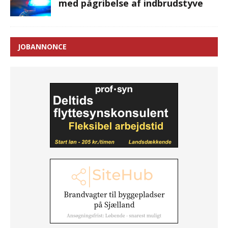
med pågribelse af indbrudstyve
JOBANNONCE