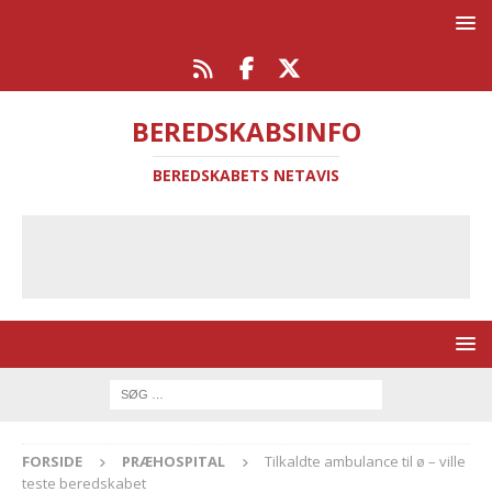
BEREDSKABSINFO
BEREDSKABETS NETAVIS
FORSIDE
PRÆHOSPITAL
Tilkaldte ambulance til ø – ville
teste beredskabet