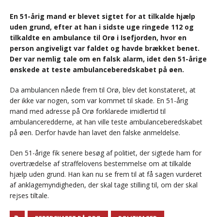
En 51-årig mand er blevet sigtet for at tilkalde hjælp
uden grund, efter at han i sidste uge ringede 112 og
tilkaldte en ambulance til
Orø i Isefjorden
, hvor en
person angiveligt var faldet og havde brækket benet.
Der var nemlig tale om en falsk alarm, idet den 51-årige
ønskede at teste ambulanceberedskabet på øen.
Da ambulancen nåede frem til
Orø
, blev det konstateret, at
der ikke var nogen, som var kommet til skade. En 51-årig
mand med adresse på
Orø
forklarede imidlertid til
ambulanceredderne, at han ville teste ambulanceberedskabet
på øen. Derfor havde han lavet den falske anmeldelse.
Den 51-årige fik senere besøg af politiet, der sigtede ham for
overtrædelse af straffelovens bestemmelse om at tilkalde
hjælp uden grund. Han kan nu se frem til at få sagen vurderet
af anklagemyndigheden, der skal tage stilling til, om der skal
rejses tiltale.