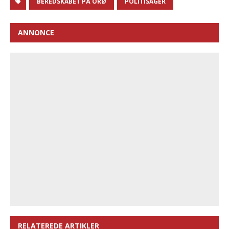
BEREDSKABET PÅ ORØ
POLITISAGER
ANNONCE
RELATEREDE ARTIKLER