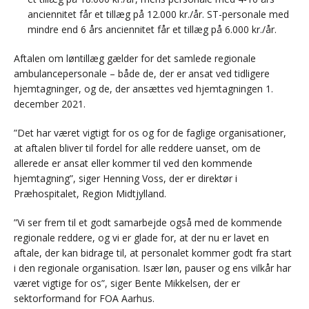
anciennitet får et tillæg på 12.000 kr./år. ST-personale med
mindre end 6 års anciennitet får et tillæg på 6.000 kr./år.
Aftalen om løntillæg gælder for det samlede regionale
ambulancepersonale – både de, der er ansat ved tidligere
hjemtagninger, og de, der ansættes ved hjemtagningen 1.
december 2021.
”Det har været vigtigt for os og for de faglige organisationer,
at aftalen bliver til fordel for alle reddere uanset, om de
allerede er ansat eller kommer til ved den kommende
hjemtagning”, siger Henning Voss, der er direktør i
Præhospitalet, Region Midtjylland.
”Vi ser frem til et godt samarbejde også med de kommende
regionale reddere, og vi er glade for, at der nu er lavet en
aftale, der kan bidrage til, at personalet kommer godt fra start
i den regionale organisation. Især løn, pauser og ens vilkår har
været vigtige for os”, siger Bente Mikkelsen, der er
sektorformand for FOA Aarhus.