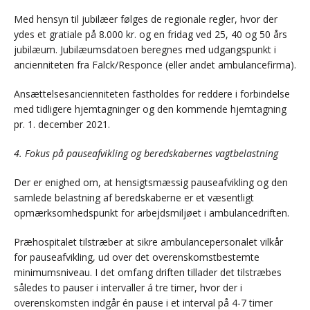
Med hensyn til jubilæer følges de regionale regler, hvor der
ydes et gratiale på 8.000 kr. og en fridag ved 25, 40 og 50 års
jubilæum. Jubilæumsdatoen beregnes med udgangspunkt i
ancienniteten fra Falck/Responce (eller andet ambulancefirma).
Ansættelsesancienniteten fastholdes for reddere i forbindelse
med tidligere hjemtagninger og den kommende hjemtagning
pr. 1. december 2021.
4. Fokus på pauseafvikling og beredskabernes vagtbelastning
Der er enighed om, at hensigtsmæssig pauseafvikling og den
samlede belastning af beredskaberne er et væsentligt
opmærksomhedspunkt for arbejdsmiljøet i ambulancedriften.
Præhospitalet tilstræber at sikre ambulancepersonalet vilkår
for pauseafvikling, ud over det overenskomstbestemte
minimumsniveau. I det omfang driften tillader det tilstræbes
således to pauser i intervaller á tre timer, hvor der i
overenskomsten indgår én pause i et interval på 4-7 timer