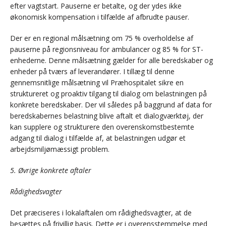
efter vagtstart. Pauserne er betalte, og der ydes ikke
økonomisk kompensation i tilfælde af afbrudte pauser.
Der er en regional målsætning om 75 % overholdelse af
pauserne på regionsniveau for ambulancer og 85 % for ST-
enhederne. Denne målsætning gælder for alle beredskaber og
enheder på tværs af leverandører. I tillæg til denne
gennemsnitlige målsætning vil Præhospitalet sikre en
struktureret og proaktiv tilgang til dialog om belastningen på
konkrete beredskaber. Der vil således på baggrund af data for
beredskabernes belastning blive aftalt et dialogværktøj, der
kan supplere og strukturere den overenskomstbestemte
adgang til dialog i tilfælde af, at belastningen udgør et
arbejdsmiljømæssigt problem.
5. Øvrige konkrete aftaler
Rådighedsvagter
Det præciseres i lokalaftalen om rådighedsvagter, at de
besættes på frivillig basis. Dette er i overensstemmelse med