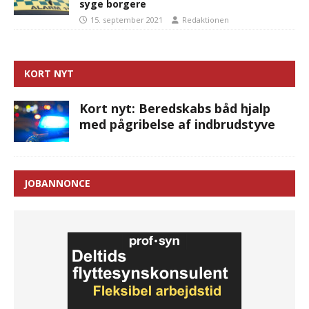
syge borgere
15. september 2021
Redaktionen
KORT NYT
Kort nyt: Beredskabs båd hjalp
med pågribelse af indbrudstyve
JOBANNONCE