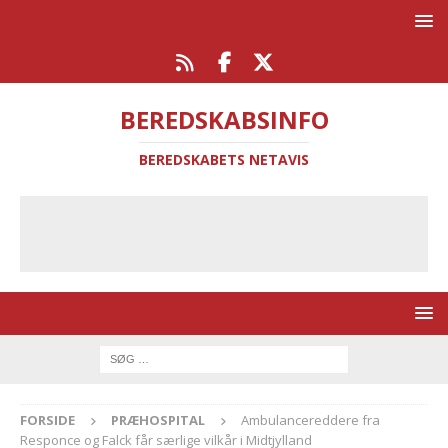
BEREDSKABSINFO
BEREDSKABETS NETAVIS
FORSIDE
PRÆHOSPITAL
Ambulancereddere fra
Responce og Falck får særlige vilkår i Midtjylland