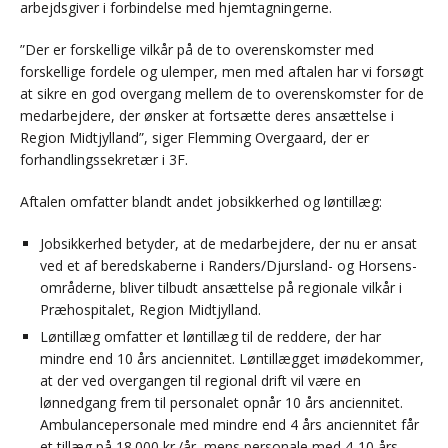
arbejdsgiver i forbindelse med hjemtagningerne.
”Der er forskellige vilkår på de to overenskomster med
forskellige fordele og ulemper, men med aftalen har vi forsøgt
at sikre en god overgang mellem de to overenskomster for de
medarbejdere, der ønsker at fortsætte deres ansættelse i
Region Midtjylland”, siger Flemming Overgaard, der er
forhandlingssekretær i 3F.
Aftalen omfatter blandt andet jobsikkerhed og løntillæg:
Jobsikkerhed betyder, at de medarbejdere, der nu er ansat
ved et af beredskaberne i Randers/Djursland- og Horsens-
områderne, bliver tilbudt ansættelse på regionale vilkår i
Præhospitalet, Region Midtjylland.
Løntillæg omfatter et løntillæg til de reddere, der har
mindre end 10 års anciennitet. Løntillægget imødekommer,
at der ved overgangen til regional drift vil være en
lønnedgang frem til personalet opnår 10 års anciennitet.
Ambulancepersonale med mindre end 4 års anciennitet får
et tillæg på 18.000 kr./år, mens personale med 4-10 års