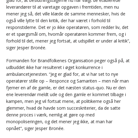
glad for, at beslutningstagerne nu har valgt de etablerede
leverandører til at varetage opgaven i fremtiden, men nu
mener jeg så, det ville klæde de samme mennesker, hvis de
også ville lytte til den kritik, der har været i forhold til
responstiderne. Det er jo ikke operatøren, som redder liv, det
er et spørgsmål om, hvornår operatøren kommer frem, og i
forhold til det, mener jeg fortsat, at udspillet er under al kritik”,
siger Jesper Bronée.
Formanden for Brandfolkenes Organisation peger også på, at
udbuddet ikke har resulteret i øget konkurrence i
ambulancetjenesten. “Jeg er glad for, at vi har set to nye
operatører stille op – Responce og Samariten – men når man
fjerner en af de gamle, er det næsten status-quo. Nu er den
ene leverendør meldt ude og den gamle er kommet tilbage i
kampen, men jeg vil fortsat mene, at politikerne også her
glemmer, hvad de havde som succeskriterier, da de satte
denne proces i værk, nemlig at gøre op med
monopoliseringen, og det mener jeg ikke, at man har
opnået”, siger Jesper Bronée.