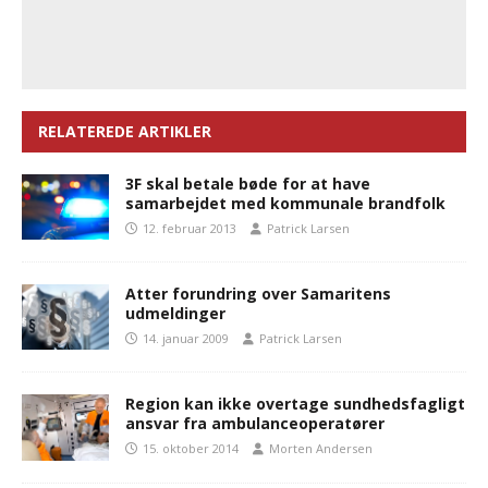
RELATEREDE ARTIKLER
3F skal betale bøde for at have
samarbejdet med kommunale brandfolk
12. februar 2013
Patrick Larsen
Atter forundring over Samaritens
udmeldinger
14. januar 2009
Patrick Larsen
Region kan ikke overtage sundhedsfagligt
ansvar fra ambulanceoperatører
15. oktober 2014
Morten Andersen