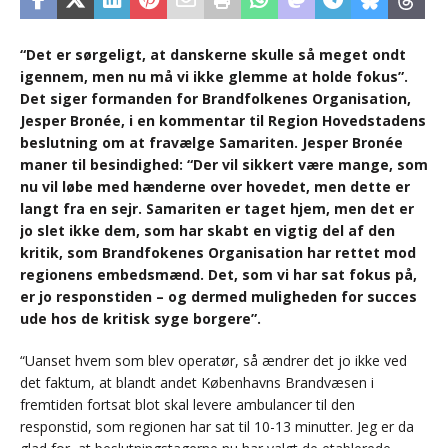
“Det er sørgeligt, at danskerne skulle så meget ondt
igennem, men nu må vi ikke glemme at holde fokus”.
Det siger formanden for Brandfolkenes Organisation,
Jesper Bronée, i en kommentar til Region Hovedstadens
beslutning om at fravælge Samariten. Jesper Bronée
maner til besindighed: “Der vil sikkert være mange, som
nu vil løbe med hænderne over hovedet, men dette er
langt fra en sejr. Samariten er taget hjem, men det er
jo slet ikke dem, som har skabt en vigtig del af den
kritik, som Brandfokenes Organisation har rettet mod
regionens embedsmænd. Det, som vi har sat fokus på,
er jo responstiden – og dermed muligheden for succes
ude hos de kritisk syge borgere”.
“Uanset hvem som blev operatør, så ændrer det jo ikke ved
det faktum, at blandt andet Københavns Brandvæsen i
fremtiden fortsat blot skal levere ambulancer til den
responstid, som regionen har sat til 10-13 minutter. Jeg er da