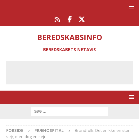
BEREDSKABSINFO
BEREDSKABETS NETAVIS
FORSIDE
PRÆHOSPITAL
Brandfolk: Det er ikke en stor
sejr, men dog en sejr