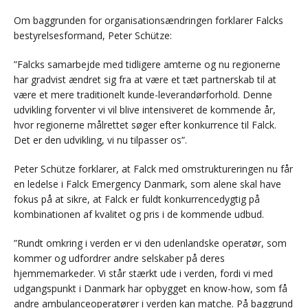
Om baggrunden for organisationsændringen forklarer Falcks
bestyrelsesformand, Peter Schütze:
”Falcks samarbejde med tidligere amterne og nu regionerne
har gradvist ændret sig fra at være et tæt partnerskab til at
være et mere traditionelt kunde-leverandørforhold. Denne
udvikling forventer vi vil blive intensiveret de kommende år,
hvor regionerne målrettet søger efter konkurrence til Falck.
Det er den udvikling, vi nu tilpasser os”.
Peter Schütze forklarer, at Falck med omstruktureringen nu får
en ledelse i Falck Emergency Danmark, som alene skal have
fokus på at sikre, at Falck er fuldt konkurrencedygtig på
kombinationen af kvalitet og pris i de kommende udbud.
”Rundt omkring i verden er vi den udenlandske operatør, som
kommer og udfordrer andre selskaber på deres
hjemmemarkeder. Vi står stærkt ude i verden, fordi vi med
udgangspunkt i Danmark har opbygget en know-how, som få
andre ambulanceoperatører i verden kan matche. På baggrund