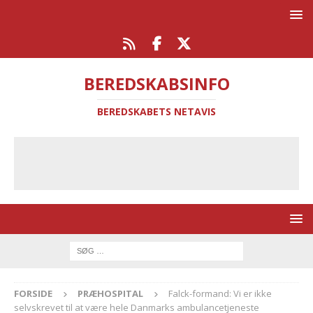
BEREDSKABSINFO
BEREDSKABETS NETAVIS
FORSIDE
PRÆHOSPITAL
Falck-formand: Vi er ikke
selvskrevet til at være hele Danmarks ambulancetjeneste