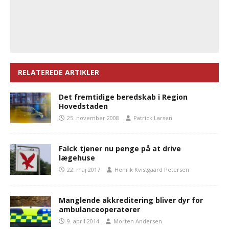
RELATEREDE ARTIKLER
Det fremtidige beredskab i Region
Hovedstaden
25. november 2008
Patrick Larsen
Falck tjener nu penge på at drive
lægehuse
22. maj 2017
Henrik Kvistgaard Petersen
Manglende akkreditering bliver dyr for
ambulanceoperatører
9. april 2014
Morten Andersen