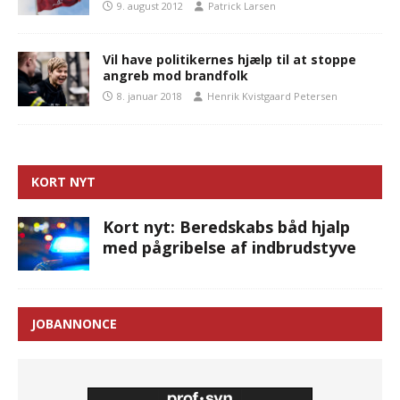
9. august 2012
Patrick Larsen
Vil have politikernes hjælp til at stoppe
angreb mod brandfolk
8. januar 2018
Henrik Kvistgaard Petersen
KORT NYT
Kort nyt: Beredskabs båd hjalp
med pågribelse af indbrudstyve
JOBANNONCE