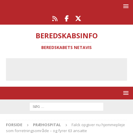
BEREDSKABSINFO
BEREDSKABETS NETAVIS
FORSIDE
PRÆHOSPITAL
Falck opgiver nu hjemmepleje
som forretningsområde – og fyrer 63 ansatte