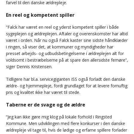
farvel til den danske ældrepleje.
En reel og kompetent spiller
”Falck har været en reel og yderst kompetent spiller i både
sygeplejen og ældreplejen. Aftaler og overenskomster har altid
været i orden. Når nu også Falck kaster sine sidste håndklæder
i ringen, så viser det, at kommuner og myndigheder har
presset arbejds- og udbudsbetingelserne i ældreplejen alt for
voldsomt i bestræbelserne på at spare den allersidste femøre”,
siger Dennis Kristensen.
Tidligere har bl.a. servicegiganten ISS også forladt den danske
ældre- og hjemmepleje, fordi grundlaget for at levere fornuftig
pris og kvalitet ikke har været til stede.
Taberne er de svage og de ældre
”Jeg kan ikke gøre mig klog på lokale forhold i Ringsted
Kommune. Men udviklingen med flere konkurser i den danske
ældrepleje vil tage til, hvis de lødige og erfarne spillere forlader