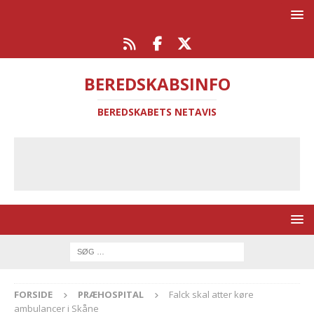
BEREDSKABSINFO
BEREDSKABETS NETAVIS
FORSIDE
PRÆHOSPITAL
Falck skal atter køre
ambulancer i Skåne