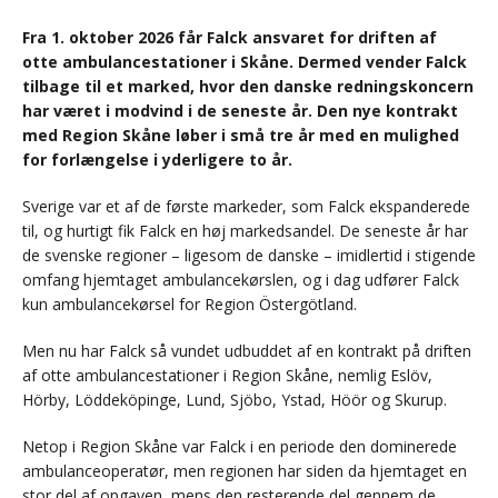
Fra 1. oktober 2026 får Falck ansvaret for driften af
otte ambulancestationer i Skåne. Dermed vender Falck
tilbage til et marked, hvor den danske redningskoncern
har været i modvind i de seneste år. Den nye kontrakt
med Region Skåne løber i små tre år med en mulighed
for forlængelse i yderligere to år.
Sverige var et af de første markeder, som Falck ekspanderede
til, og hurtigt fik Falck en høj markedsandel. De seneste år har
de svenske regioner – ligesom de danske – imidlertid i stigende
omfang hjemtaget ambulancekørslen, og i dag udfører Falck
kun ambulancekørsel for Region Östergötland.
Men nu har Falck så vundet udbuddet af en kontrakt på driften
af otte ambulancestationer i Region Skåne, nemlig Eslöv,
Hörby, Löddeköpinge, Lund, Sjöbo, Ystad, Höör og Skurup.
Netop i Region Skåne var Falck i en periode den dominerede
ambulanceoperatør, men regionen har siden da hjemtaget en
stor del af opgaven, mens den resterende del gennem de