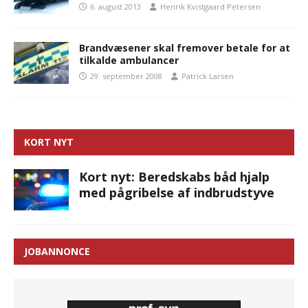
6. august 2013
Henrik Kvistgaard Petersen
Brandvæsener skal fremover betale for at
tilkalde ambulancer
29. september 2008
Patrick Larsen
KORT NYT
Kort nyt: Beredskabs båd hjalp
med pågribelse af indbrudstyve
JOBANNONCE