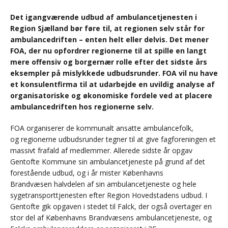
Det igangværende udbud af ambulancetjenesten i
Region Sjælland bør føre til, at regionen selv står for
ambulancedriften – enten helt eller delvis. Det mener
FOA, der nu opfordrer regionerne til at spille en langt
mere offensiv og borgernær rolle efter det sidste års
eksempler på mislykkede udbudsrunder. FOA vil nu have
et konsulentfirma til at udarbejde en uvildig analyse af
organisatoriske og økonomiske fordele ved at placere
ambulancedriften hos regionerne selv.
FOA organiserer de kommunalt ansatte ambulancefolk,
og regionerne udbudsrunder tegner til at give fagforeningen et
massivt frafald af medlemmer. Allerede sidste år opgav
Gentofte Kommune sin ambulancetjeneste på grund af det
forestående udbud, og i år mister Københavns
Brandvæsen halvdelen af sin ambulancetjeneste og hele
sygetransporttjenesten efter Region Hovedstadens udbud. I
Gentofte gik opgaven i stedet til Falck, der også overtager en
stor del af Københavns Brandvæsens ambulancetjeneste, og