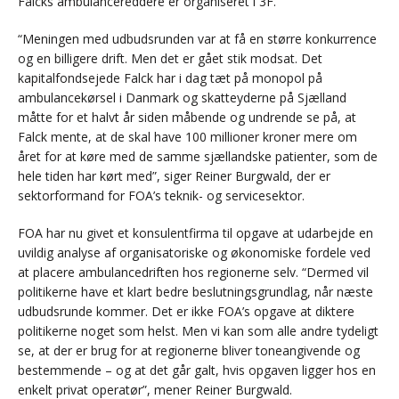
Falcks ambulancereddere er organiseret i 3F.
“Meningen med udbudsrunden var at få en større konkurrence
og en billigere drift. Men det er gået stik modsat. Det
kapitalfondsejede Falck har i dag tæt på monopol på
ambulancekørsel i Danmark og skatteyderne på Sjælland
måtte for et halvt år siden måbende og undrende se på, at
Falck mente, at de skal have 100 millioner kroner mere om
året for at køre med de samme sjællandske patienter, som de
hele tiden har kørt med”, siger Reiner Burgwald, der er
sektorformand for FOA’s teknik- og servicesektor.
FOA har nu givet et konsulentfirma til opgave at udarbejde en
uvildig analyse af organisatoriske og økonomiske fordele ved
at placere ambulancedriften hos regionerne selv. “Dermed vil
politikerne have et klart bedre beslutningsgrundlag, når næste
udbudsrunde kommer. Det er ikke FOA’s opgave at diktere
politikerne noget som helst. Men vi kan som alle andre tydeligt
se, at der er brug for at regionerne bliver toneangivende og
bestemmende – og at det går galt, hvis opgaven ligger hos en
enkelt privat operatør”, mener Reiner Burgwald.