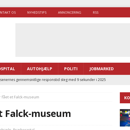
NTAKT OS
NYHEDSTIPS
ANNONCERING
RSS
SPITAL
AUTOHJÆLP
POLITI
JOBMARKED
enernes gennemsnitlige responstid steg med 9 sekunder i 2025
 fået et Falck-museum
KO
 Udløb af sygetransporttilladelser kan sende 400.000 kørsler over
ITAL
et Falck-museum
ance og el-sygetransportvogn til Samsø
PRÆHOSPITAL
enerne brugte lidt længere tid på at komme af sted i 2025
ohjælp
,
Præhospital