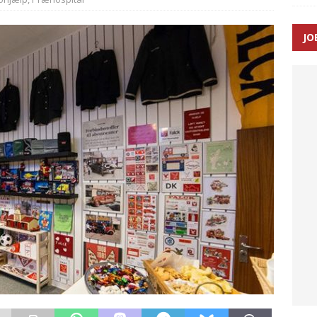
JO
ræver at beskyttelseskøretøjer bliver lovpligtige ved arbejde i