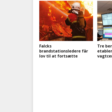
Falcks
Tre ber
brandstationsledere får
etable
lov til at fortsætte
vagtcen