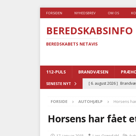
FORSIDEN
NYHEDSBREV
OM OS
KO
BEREDSKABSINFO
BEREDSKABETS NETAVIS
112-PULS
BRANDVÆSEN
PRÆHO
[ 6. august 2026 ]
Brandvæs
SENESTE NYT
BRANDVÆSEN
FORSIDE
AUTOHJÆLP
Horsens har
[ 5. august 2026 ]
Advarer:
i det offentlige
PRÆHOSP
Horsens har fået 
[ 5. august 2026 ]
Ny ambul
[ 4. august 2026 ]
Brandvæs
17. januar 2015
Lars Grøndahl
Aut