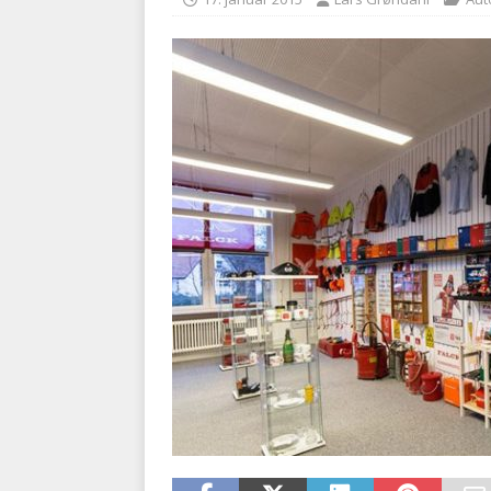
BRANDVÆSEN
[ 7. august 2026 ]
Branche k
nødsporet
AUTOHJÆLP