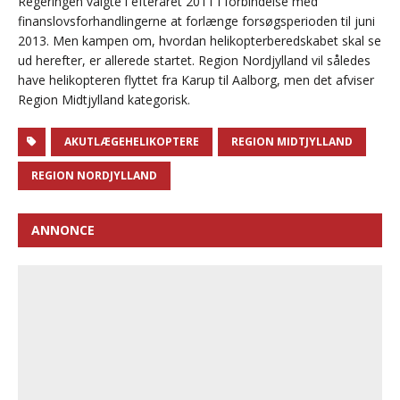
Regeringen valgte i efteråret 2011 i forbindelse med
finanslovsforhandlingerne at forlænge forsøgsperioden til juni
2013. Men kampen om, hvordan helikopterberedskabet skal se
ud herefter, er allerede startet. Region Nordjylland vil således
have helikopteren flyttet fra Karup til Aalborg, men det afviser
Region Midtjylland kategorisk.
AKUTLÆGEHELIKOPTERE
REGION MIDTJYLLAND
REGION NORDJYLLAND
ANNONCE