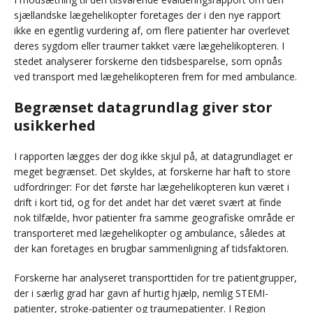
sjællandske lægehelikopter foretages der i den nye rapport
ikke en egentlig vurdering af, om flere patienter har overlevet
deres sygdom eller traumer takket være lægehelikopteren. I
stedet analyserer forskerne den tidsbesparelse, som opnås
ved transport med lægehelikopteren frem for med ambulance.
Begrænset datagrundlag giver stor
usikkerhed
I rapporten lægges der dog ikke skjul på, at datagrundlaget er
meget begrænset. Det skyldes, at forskerne har haft to store
udfordringer: For det første har lægehelikopteren kun været i
drift i kort tid, og for det andet har det været svært at finde
nok tilfælde, hvor patienter fra samme geografiske område er
transporteret med lægehelikopter og ambulance, således at
der kan foretages en brugbar sammenligning af tidsfaktoren.
Forskerne har analyseret transporttiden for tre patientgrupper,
der i særlig grad har gavn af hurtig hjælp, nemlig STEMI-
patienter, stroke-patienter og traumepatienter. I Region