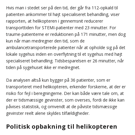
Hvis man i stedet ser på den tid, der går fra 112-opkald til
patienten ankommer til højt specialiseret behandling, viser
rapporten, at helikopteren i gennemsnit reducerer
transporttiden for STEMI-patienter med 23 minutter. For
traume-patienterne er reduktionen på 171 minutter, men dog
kun når man medregner den tid, som de
ambulancetransporterede patienter når at opholde sig på det
lokale sygehus inden en overflytning til et sygehus med højt
specialiseret behandling. Tidsbesparelsen er 26 minutter, når
tiden på sygehuset ikke er medregnet.
Da analysen altså kun bygger på 36 patienter, som er
transporteret med helikopteren, erkender forskerne, at der er
risiko for fejl i beregningerne. Der kan både være tale om, at
der er tidsmæssige gevinster, som overses, fordi de ikke kan
påvises statistisk, og omvendt at de påviste tidsmæssige
gevinster reelt alene skyldes tilfældigheder.
Politisk opbakning til helikopteren