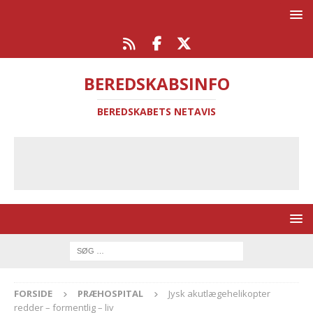
BEREDSKABSINFO
BEREDSKABETS NETAVIS
FORSIDE
PRÆHOSPITAL
Jysk akutlægehelikopter
redder – formentlig – liv