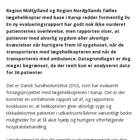
Region Midtjylland og Region Nordjyllands fælles
lægehelikopter med base i Karup redder formentlig liv.
En ny evalueringsrapport har godt nok ikke vurderet
patienternes overlevelse, men rapporten viser, at
patienter med alvorlig sygdom eller alvorlige
kvæstelser når hurtigere frem til sygehuset, når de
transporteres med lægehelikopteren end når de
transporteres med ambulance. Datagrundlaget er dog
meget begrænset, da der reelt kun er analyseret data
for 36 patienter.
Det er Dansk Sundhedsinstitut (DSI), som har evalueret
forsøgsprojektet med lægehelikopteren i Karup. Det er der
kommet en omfattende rapport ud af, og rapportens
konklusion er, at helikopteren giver alvorligt syge og
tilskadekomne patienter i udkantsområderne væsentligt bedre
muligheder for at få akut hjælp og hurtigere efterfølgende
hospitalsbehandling.
I modsætning til den tilsvarende evalueringsrapport om den