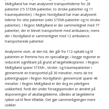
Midtjylland har man analyseret transporttiderne for 28
patienter (15 STEMI-patienter, to stroke-patienter og 11
traumepatienter). I Region Nordjylland har man analyseret
tiderne for otte patienter (seks STEMI-patienter og to stroke-
patienter). I Region Midtjylland er der sammenlignet med 77
patienter, der er blevet transporteret med ambulance, mens
der i Nordjylland er sammenlignet med 12 ambulance-
transporterede patienter.
Analyserne viser, at den tid, der går fra 112-opkald og til
patienten er fremme hos en speciallæge, i begge regioner er
reduceret signifikant på grund af lægehelikopteren. I Region
Midtjylland sparer STEMI-, stroke- og traumepatienter i
gennemsnit en transporttid på 30 minutter, mens de tre
patientgrupper i Region Nordjylland i gennemsnit sparer 46
minutter. I Region Midtjylland er der dog en yderligere
usikkerhed, fordi der under forsøgsperioden er ændret på
disponeringen af akutlægebilerne, således at lægebilerne
rykker ud til flere tilfælde. Det gør sammenligningen mere
usikker.