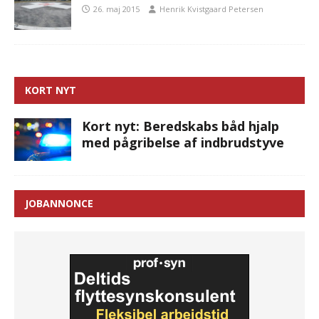
26. maj 2015
Henrik Kvistgaard Petersen
KORT NYT
Kort nyt: Beredskabs båd hjalp
med pågribelse af indbrudstyve
JOBANNONCE