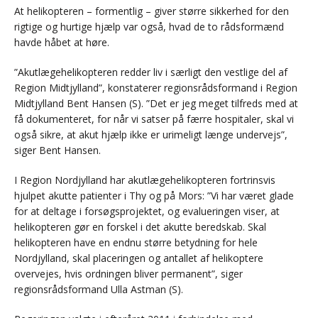
At helikopteren – formentlig – giver større sikkerhed for den
rigtige og hurtige hjælp var også, hvad de to rådsformænd
havde håbet at høre.
”Akutlægehelikopteren redder liv i særligt den vestlige del af
Region Midtjylland”, konstaterer regionsrådsformand i Region
Midtjylland Bent Hansen (S). ”Det er jeg meget tilfreds med at
få dokumenteret, for når vi satser på færre hospitaler, skal vi
også sikre, at akut hjælp ikke er urimeligt længe undervejs”,
siger Bent Hansen.
I Region Nordjylland har akutlægehelikopteren fortrinsvis
hjulpet akutte patienter i Thy og på Mors: ”Vi har været glade
for at deltage i forsøgsprojektet, og evalueringen viser, at
helikopteren gør en forskel i det akutte beredskab. Skal
helikopteren have en endnu større betydning for hele
Nordjylland, skal placeringen og antallet af helikoptere
overvejes, hvis ordningen bliver permanent”, siger
regionsrådsformand Ulla Astman (S).