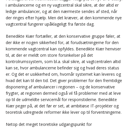
i ambulancerne og en ny vagtcentral skal sikre, at der altid er
ledige ambulancer, og at den nærmeste sendes af sted, når
der ringes efter hjælp. Men det kræver, at den kommende nye
vagtcentral fungerer upåklageligt fra første dag.
Benedikte Kiær fortæller, at den konservative gruppe føler, at
der ikke er nogen sikkerhed for, at forudsætningerne for den
kommende vagtcentral kan opfyldes. Benedikte Kiær henviser
til, at der er meldt om store forsinkelser på det
kontrolrumssystem, som bl.a. skal sikre, at vagtcentralen altid
kan se, hvor ambulancerne befinder sig og hvad deres status
er. Og det er usikkerhed om, hvornår systemet kan leveres og
hvad det kan til den tid. Det giver problemer for den fremtidige
disponering af ambulancer i regionen – og de konservative
frygter, at regionen dermed også vil få problemer med at leve
op til de udmeldte servicemål for responstiderne. Benedikte
Kiær peger på, at det før er set, at ambitiøse IT-projekter og
teoretisk udregnede reformer ikke lever op til forventningerne.
Netop det meget teoretiske udgangspunkt for