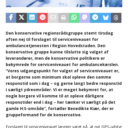
Den konservative regionsrådsgruppe stemt tirsdag
aften nej til forslaget til serviceniveauet for
ambulancetjenesten i Region Hovedstaden. Den
konservative gruppe kunne tilslutte sig valget af
leverandører, men de konservative politikere er
bekymrede for serviceniveauet for ambulancekørslen.
“Vores udgangspunkt for valget af serviceniveauet er,
at borgerne som minimum skal opleve den samme
responstid som i dag – og gerne langt bedre responstid
i særligt ydreområder. Vi er meget bekymret for, at
nogle borgere vil komme til at opleve dårligere
responstider end i dag – her tænker vi særligt på det
gamle H:S-område”, fortæller Benedikte Kiær, der er
gruppeformand for de konservative.
Forslaget til serviceniveauet lægger vægt på, at nyt GPS-udstyr