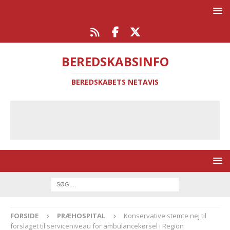
BEREDSKABSINFO
BEREDSKABETS NETAVIS
FORSIDE
PRÆHOSPITAL
Konservative stemte nej til
forslaget til serviceniveau for ambulancekørsel i Region