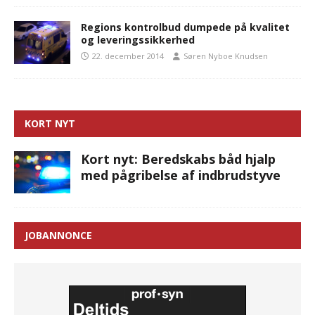
Regions kontrolbud dumpede på kvalitet
og leveringssikkerhed
22. december 2014
Søren Nyboe Knudsen
KORT NYT
Kort nyt: Beredskabs båd hjalp
med pågribelse af indbrudstyve
JOBANNONCE