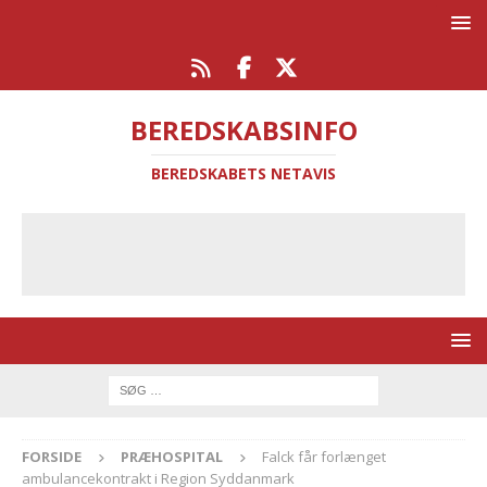
BEREDSKABSINFO
BEREDSKABETS NETAVIS
FORSIDE
PRÆHOSPITAL
Falck får forlænget
ambulancekontrakt i Region Syddanmark