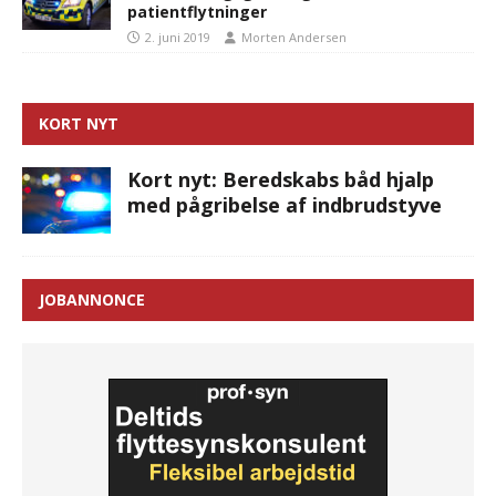
patientflytninger
2. juni 2019
Morten Andersen
KORT NYT
Kort nyt: Beredskabs båd hjalp
med pågribelse af indbrudstyve
JOBANNONCE