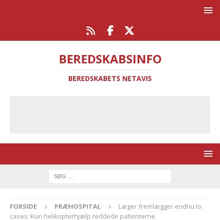
BEREDSKABSINFO
BEREDSKABETS NETAVIS
FORSIDE
PRÆHOSPITAL
Læger fremlægger endnu to
cases: Kun helikopterhjælp reddede patienterne