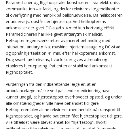
Paramediciner og Rigshospitalet konstaterer – via elektronisk
kommunikation – infarkt, og derfor rekvireres lægehelikopter
til overflytning med henblik på ballonudvidelse. Da helikopteren
er undervejs, opstår der hjertestop. Ved helikopterens
ankomst er der givet DC-stød x 4 med kun kortvarig effekt.
Paramedicineren har ikke givet antiarytmisk medicin.
Helikopterlægen iværksætter avanceret behandling med
intubation, antiarytmika, maskinel hjertemassage og DC-stød
og opnår hjerteaktion 41 min. efter helikopterens ankomst.
Dog svært lav frekvens, hvorfor der gives adrenalin og
etableres hjertepacing. Patienten er stabil ved ankomst til
Rigshospitalet.
Vurderingen fra den indberettende læge er, at en
ambulancelæge måske ved passende medicinering have
kunnet undgå, at hjertestoppet overhovedet opstod, og under
alle omstændigheder ville have behandlet tidligere.
Helikopteren blev alene rekvireret med henblik på transport til
Rigshopsitalet, og havde patienten fået hjertestop lidt tidligere,
ville tilfældet være blevet anset for “hjertestop”, hvortil
helikopteren ikke rekvireres. I mangel af lægeligt fremmøde,