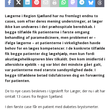
Lægerne i Region Sjælland har nu fremlagt endnu to
cases, som efter deres mening understreger, at læger
ikke kan undværes i det præhospitale beredskab. I
begge tilfælde fik patienterne i første omgang
behandling af paramedicinere, men problemet er –
ifølge lægerne – at patienterne i virkeligheden havde
behov for en læges kompetencer. I de konkrete tilfælde
fik begge patienter dog lægehjælp, men kun fordi
akutlægehelikopteren blev tilkaldt. Den kom imidlertid i
allersidste øjeblik – og var blot det mindste gået galt,
var patienterne med største sandsynlighed døde. I
begge tilfældene betød tidsfaktoren dog en forværring
for patienten.
De to nye cases beskrives i Ugeskrift for Læger, der nu i alt har
omtalt 13 cases fra Region Sjælland.
I den første case får en patient med diabetes brystsmerter.