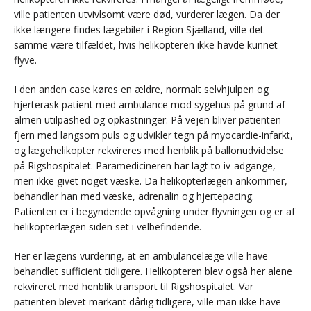
ville patienten utvivlsomt være død, vurderer lægen. Da der
ikke længere findes lægebiler i Region Sjælland, ville det
samme være tilfældet, hvis helikopteren ikke havde kunnet
flyve.
I den anden case køres en ældre, normalt selvhjulpen og
hjerterask patient med ambulance mod sygehus på grund af
almen utilpashed og opkastninger. På vejen bliver patienten
fjern med langsom puls og udvikler tegn på myocardie-infarkt,
og lægehelikopter rekvireres med henblik på ballonudvidelse
på Rigshospitalet. Paramedicineren har lagt to iv-adgange,
men ikke givet noget væske. Da helikopterlægen ankommer,
behandler han med væske, adrenalin og hjertepacing.
Patienten er i begyndende opvågning under flyvningen og er af
helikopterlægen siden set i velbefindende.
Her er lægens vurdering, at en ambulancelæge ville have
behandlet sufficient tidligere. Helikopteren blev også her alene
rekvireret med henblik transport til Rigshospitalet. Var
patienten blevet markant dårlig tidligere, ville man ikke have