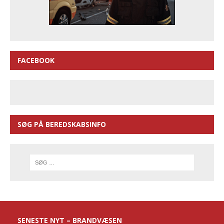
FACEBOOK
SØG PÅ BEREDSKABSINFO
SENESTE NYT – BRANDVÆSEN