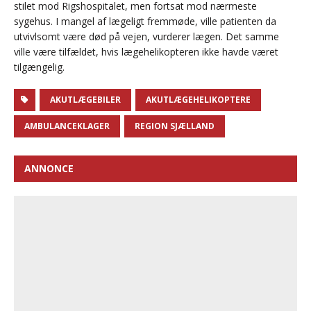
stilet mod Rigshospitalet, men fortsat mod nærmeste
sygehus. I mangel af lægeligt fremmøde, ville patienten da
utvivlsomt være død på vejen, vurderer lægen. Det samme
ville være tilfældet, hvis lægehelikopteren ikke havde været
tilgængelig.
AKUTLÆGEBILER
AKUTLÆGEHELIKOPTERE
AMBULANCEKLAGER
REGION SJÆLLAND
ANNONCE