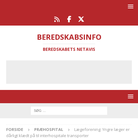
BEREDSKABSINFO
BEREDSKABETS NETAVIS
FORSIDE
PRÆHOSPITAL
Lægeforening: Yngre læger er
dårligt klædt på til interhospitale transporter