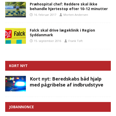
Præhospital chef: Reddere skal ikke
behandle hjertestop efter 10-12 minutter
16. februar 2017
Morten Andersen
Falck skal drive lægeklinik i Region
Syddanmark
15. september 2016
Frank Toft
KORT NYT
Kort nyt: Beredskabs båd hjalp
med pågribelse af indbrudstyve
JOBANNONCE