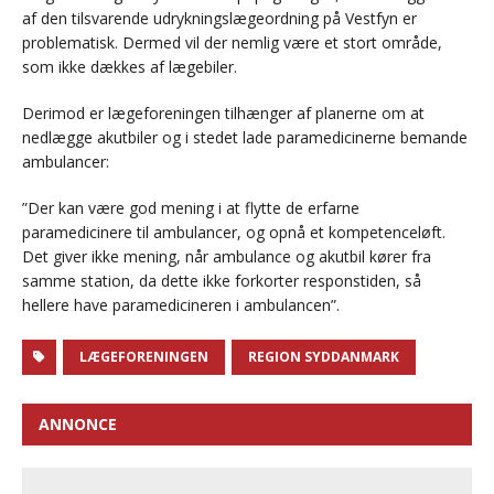
af den tilsvarende udrykningslægeordning på Vestfyn er
problematisk. Dermed vil der nemlig være et stort område,
som ikke dækkes af lægebiler.
Derimod er lægeforeningen tilhænger af planerne om at
nedlægge akutbiler og i stedet lade paramedicinerne bemande
ambulancer:
”Der kan være god mening i at flytte de erfarne
paramedicinere til ambulancer, og opnå et kompetenceløft.
Det giver ikke mening, når ambulance og akutbil kører fra
samme station, da dette ikke forkorter responstiden, så
hellere have paramedicineren i ambulancen”.
LÆGEFORENINGEN
REGION SYDDANMARK
ANNONCE