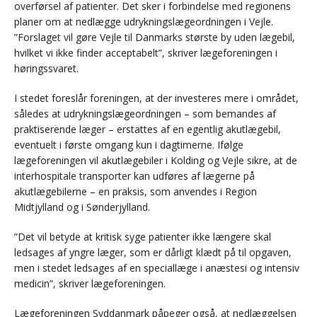
overførsel af patienter. Det sker i forbindelse med regionens
planer om at nedlægge udrykningslægeordningen i Vejle.
”Forslaget vil gøre Vejle til Danmarks største by uden lægebil,
hvilket vi ikke finder acceptabelt”, skriver lægeforeningen i
høringssvaret.
I stedet foreslår foreningen, at der investeres mere i området,
således at udrykningslægeordningen – som bemandes af
praktiserende læger – erstattes af en egentlig akutlægebil,
eventuelt i første omgang kun i dagtimerne. Ifølge
lægeforeningen vil akutlægebiler i Kolding og Vejle sikre, at de
interhospitale transporter kan udføres af lægerne på
akutlægebilerne – en praksis, som anvendes i Region
Midtjylland og i Sønderjylland.
”Det vil betyde at kritisk syge patienter ikke længere skal
ledsages af yngre læger, som er dårligt klædt på til opgaven,
men i stedet ledsages af en speciallæge i anæstesi og intensiv
medicin”, skriver lægeforeningen.
Lægeforeningen Syddanmark påpeger også, at nedlæggelsen