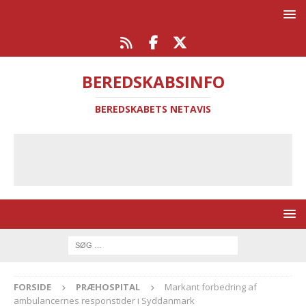
BEREDSKABSINFO
BEREDSKABETS NETAVIS
FORSIDE
PRÆHOSPITAL
Markant forbedring af
ambulancernes responstider i Syddanmark