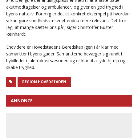
alle. Den gule behandlingsplads er med til at aflaste både
akutmodtagelser og ambulancer, og giver en god tryghed i
byens natteliv. For mig er det et konkret eksempel på hvordan
vi kan gøre sundhedsvæsenet endnu mere relevant. Det tror
jeg, at mange sætter pris på”, siger Christoffer Buster
Reinhardt.
Endvidere er Hovedstadens Beredskab igen i år klar med
samaritter i byens gader. Samaritterne bevæger sig rundt i
bybilledet i julefrokostsæsonen og er klar til at yde hjælp og
skabe tryghed.
REGION HOVEDSTADEN
ANNONCE