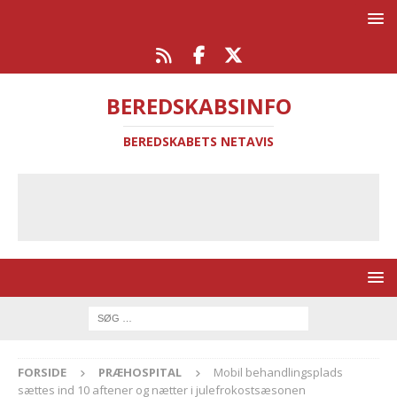
BEREDSKABSINFO
BEREDSKABETS NETAVIS
FORSIDE
PRÆHOSPITAL
Mobil behandlingsplads
sættes ind 10 aftener og nætter i julefrokostsæsonen