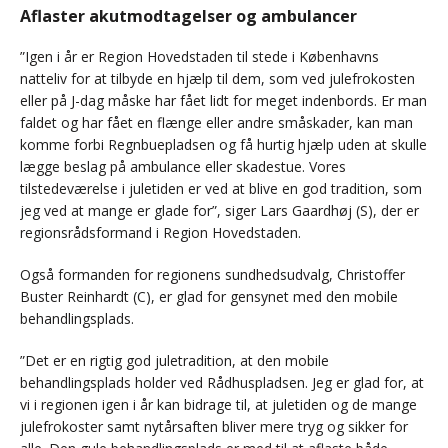
Aflaster akutmodtagelser og ambulancer
”Igen i år er Region Hovedstaden til stede i Københavns
natteliv for at tilbyde en hjælp til dem, som ved julefrokosten
eller på J-dag måske har fået lidt for meget indenbords. Er man
faldet og har fået en flænge eller andre småskader, kan man
komme forbi Regnbuepladsen og få hurtig hjælp uden at skulle
lægge beslag på ambulance eller skadestue. Vores
tilstedeværelse i juletiden er ved at blive en god tradition, som
jeg ved at mange er glade for”, siger Lars Gaardhøj (S), der er
regionsrådsformand i Region Hovedstaden.
Også formanden for regionens sundhedsudvalg, Christoffer
Buster Reinhardt (C), er glad for gensynet med den mobile
behandlingsplads.
”Det er en rigtig god juletradition, at den mobile
behandlingsplads holder ved Rådhuspladsen. Jeg er glad for, at
vi i regionen igen i år kan bidrage til, at juletiden og de mange
julefrokoster samt nytårsaften bliver mere tryg og sikker for