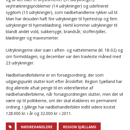
vejrtrækningsproblemer (14 udrykninger) og udefineret
sygdom (13 udrykninger), som nødbehandlerne rykker ud til.
Man har desuden haft fire udrykninger til hjertestop og fem
udrykninger til hjerneblødning. Hertil kommer udrykninger til
blandt andet vold, sukkersyge, brandsår, stoffer/piller,
blødninger og mavesmerter.
Udrykningerne sker især i aften- og nattetimerne (kl. 18-02) og
om formiddagen, og december var den travleste måned med
23 udrykninger.
Nødbehandlerbilerne er en forsøgsordning, der som
udgangspunkt slutter kort efter årsskiftet. Region Sjælland har
dog allerede afsat penge til en videreførelse af
nødbehandlerbilerne, når forsøgsordningen slutter, men det vil
være op til politikerne, om der skal etableres en permanent
ordning. I Jyllinge har nødbehandlerbilen indtil videre kostet
128.000 kr. i år og 32.000 kr. i 2011.
NØDBEHANDLERE
REGION SJÆLLAND