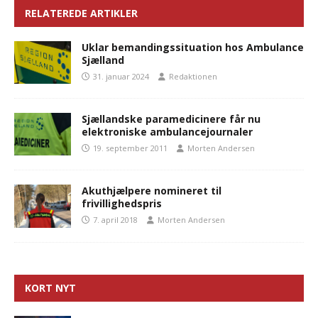
RELATEREDE ARTIKLER
Uklar bemandingssituation hos Ambulance
Sjælland
31. januar 2024
Redaktionen
Sjællandske paramedicinere får nu
elektroniske ambulancejournaler
19. september 2011
Morten Andersen
Akuthjælpere nomineret til
frivillighedspris
7. april 2018
Morten Andersen
KORT NYT