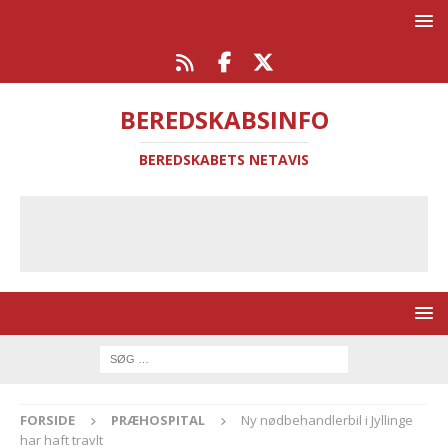
BEREDSKABSINFO
BEREDSKABETS NETAVIS
FORSIDE
PRÆHOSPITAL
Ny nødbehandlerbil i Jyllinge
har haft travlt