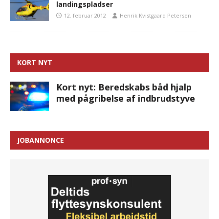
landingspladser
12. februar 2012
Henrik Kvistgaard Petersen
KORT NYT
Kort nyt: Beredskabs båd hjalp
med pågribelse af indbrudstyve
JOBANNONCE