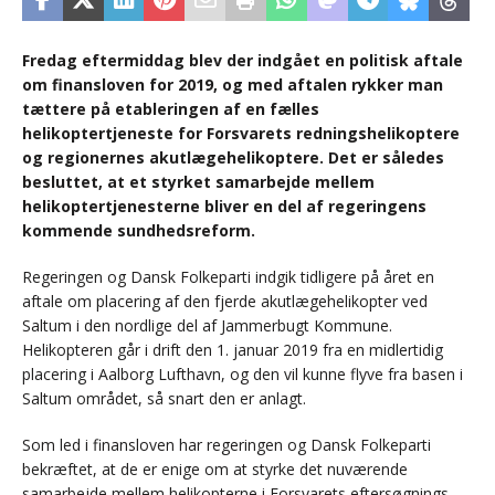
Fredag eftermiddag blev der indgået en politisk aftale
om finansloven for 2019, og med aftalen rykker man
tættere på etableringen af en fælles
helikoptertjeneste for Forsvarets redningshelikoptere
og regionernes akutlægehelikoptere. Det er således
besluttet, at et styrket samarbejde mellem
helikoptertjenesterne bliver en del af regeringens
kommende sundhedsreform.
Regeringen og Dansk Folkeparti indgik tidligere på året en
aftale om placering af den fjerde akutlægehelikopter ved
Saltum i den nordlige del af Jammerbugt Kommune.
Helikopteren går i drift den 1. januar 2019 fra en midlertidig
placering i Aalborg Lufthavn, og den vil kunne flyve fra basen i
Saltum området, så snart den er anlagt.
Som led i finansloven har regeringen og Dansk Folkeparti
bekræftet, at de er enige om at styrke det nuværende
samarbejde mellem helikopterne i Forsvarets eftersøgnings-