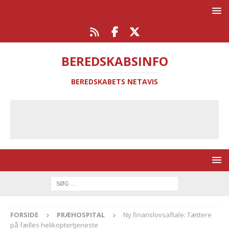
BEREDSKABSINFO
BEREDSKABETS NETAVIS
FORSIDE
PRÆHOSPITAL
Ny finanslovsaftale: Tættere
på fælles helikoptertjeneste